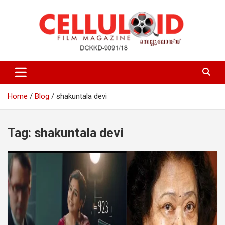
Skip
to
content
Film Magazine
celluloid
Home
Blog
shakuntala devi
Tag:
shakuntala devi