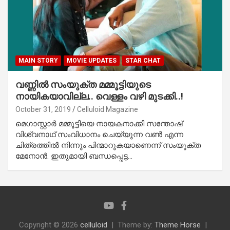
MAIN STORY
MOVIE UPDATES
STAR CHAT
വണ്ണില്‍ സംയുക്ത മമ്മൂട്ടിയുടെ
നായികയാവില്ല.. വെള്ളം വഴി മുടക്കി..!
October 31, 2019
Celluloid Magazine
മെഗാസ്റ്റാര്‍ മമ്മൂട്ടിയെ നായകനാക്കി സന്തോഷ്
വിശ്വനാഥ് സംവിധാനം ചെയ്യുന്ന വണ്‍ എന്ന
ചിത്രത്തില്‍ നിന്നും പിന്മാറുകയാണെന്ന് സംയുക്ത
മേനോന്‍. ഇതുമായി ബന്ധപ്പെട്ട…
Copyright © 2026
celluloid
Theme by:
Theme Horse