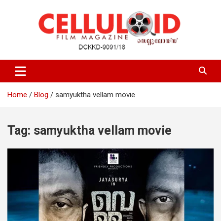
Skip
to
content
Film Magazine
celluloid
Home
Blog
samyuktha vellam movie
Tag:
samyuktha vellam movie