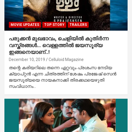
MOVIE UPDATES
TOP STORY
TRAILERS
പരുക്കന്‍ മുഖഭാവം, ചെളിയില്‍ കുതിര്‍ന്ന
വസ്ത്രങ്ങള്‍… വെള്ളത്തില്‍ ജയസൂര്യ
ഇങ്ങനെയാണ്..!
December 10, 2019
Celluloid Magazine
തന്റെ കരിയറിലെ തന്നെ ഏറ്റവും പ്രശംസ നേടിയ
ക്യാപ്റ്റന്‍ എന്ന ചിത്രത്തിന് ശേഷം പ്രജേഷ് സെന്‍
ജയസൂര്യയെ നായകനാക്കി തിരക്കഥയെഴുതി
സംവിധാനം…