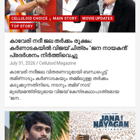
CELLULOID CHOICE
MAIN STORY
MOVIE UPDATES
TOP STORY
കാവേരി നദീ ജല തർക്കം രൂക്ഷം:
കർണാടകയിൽ വിജയ് ചിത്രം ‘ജന നായകൻ’
പ്രദർശനം നിർത്തിവെച്ചു
July 31, 2026
Celluloid Magazine
കാവേരി നദീജല വിതരണവുമായി ബന്ധപ്പെട്ട്
തമിഴ്‌നാടും കർണാടകയും തമ്മിലുള്ള തർക്കം
കടുക്കുന്നതിനിടെ, നടനും തമിഴ് നാട്
മുഖ്യമന്ത്രിയുമായ വിജയ് കേന്ദ്രകഥാപാത്രമായ
‘ജന…