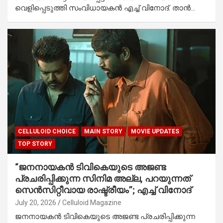
വെളിപ്പെടുത്തി സംവിധായകൻ എച്ച് വിനോദ്. താൻ…
CELLULOID CHOICE
MAIN STORY
MOVIE UPDATES
TOP STORY
“ജനനായകൻ ടിവികെയുടെ അജണ്ട
പ്രചരിപ്പിക്കുന്ന സിനിമ അല്ല, പറയുന്നത്
സെൻസിറ്റീവായ രാഷ്ട്രീയം”; എച്ച് വിനോദ്
July 20, 2026
Celluloid Magazine
ജനനായകൻ ടിവികെയുടെ അജണ്ട പ്രചരിപ്പിക്കുന്ന