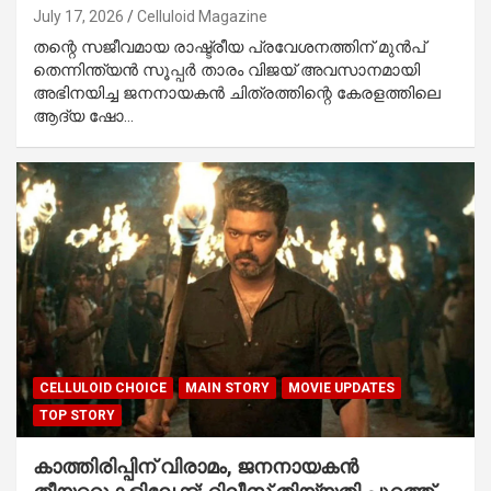
July 17, 2026
Celluloid Magazine
തന്റെ സജീവമായ രാഷ്ട്രീയ പ്രവേശനത്തിന് മുൻപ്
തെന്നിന്ത്യൻ സൂപ്പർ താരം വിജയ്‌ അവസാനമായി
അഭിനയിച്ച ജനനായകൻ ചിത്രത്തിന്റെ കേരളത്തിലെ
ആദ്യ ഷോ…
CELLULOID CHOICE
MAIN STORY
MOVIE UPDATES
TOP STORY
കാത്തിരിപ്പിന് വിരാമം, ജനനായകൻ