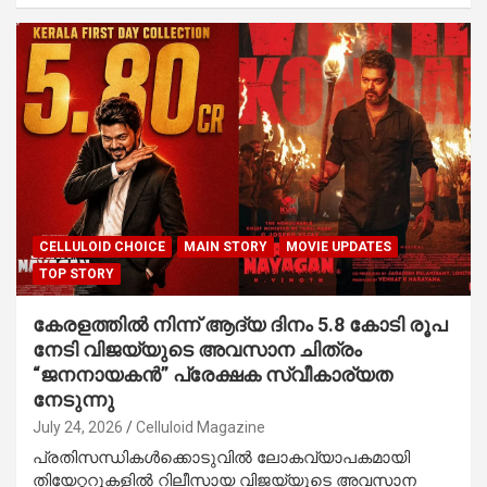
CELLULOID CHOICE
MAIN STORY
MOVIE UPDATES
TOP STORY
കേരളത്തിൽ നിന്ന് ആദ്യ ദിനം 5.8 കോടി രൂപ
നേടി വിജയ്‌യുടെ അവസാന ചിത്രം
“ജനനായകൻ” പ്രേക്ഷക സ്വീകാര്യത
നേടുന്നു
July 24, 2026
Celluloid Magazine
പ്രതിസന്ധികൾക്കൊടുവിൽ ലോകവ്യാപകമായി
തിയേറ്ററുകളിൽ റിലീസായ വിജയ്‌യുടെ അവസാന