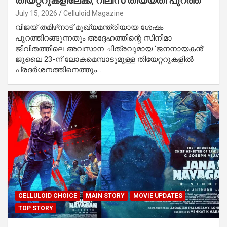
തീയറ്ററുകളിലേക്ക്; റിലീസ് തിയ്യതി പുറത്ത്
July 15, 2026
Celluloid Magazine
വിജയ് തമിഴ്‌നാട് മുഖ്യമന്ത്രിയായ ശേഷം
പുറത്തിറങ്ങുന്നതും അദ്ദേഹത്തിന്റെ സിനിമാ
ജീവിതത്തിലെ അവസാന ചിത്രവുമായ ‘ജനനായകൻ’
ജൂലൈ 23-ന് ലോകമെമ്പാടുമുള്ള തിയേറ്ററുകളിൽ
പ്രദർശനത്തിനെത്തും.…
CELLULOID CHOICE
MAIN STORY
MOVIE UPDATES
TOP STORY