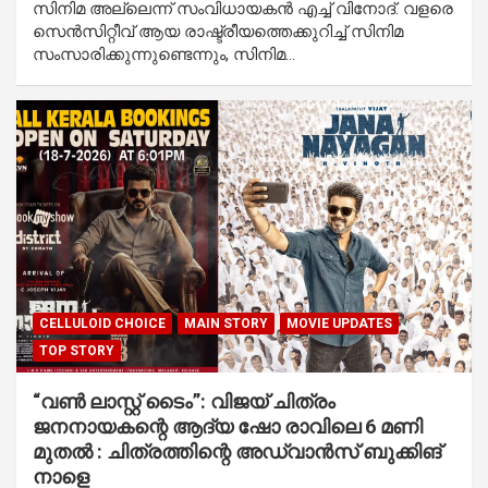
സിനിമ അല്ലെന്ന് സംവിധായകൻ എച്ച് വിനോദ്. വളരെ
സെൻസിറ്റീവ് ആയ രാഷ്ട്രീയത്തെക്കുറിച്ച് സിനിമ
സംസാരിക്കുന്നുണ്ടെന്നും, സിനിമ…
CELLULOID CHOICE
MAIN STORY
MOVIE UPDATES
TOP STORY
“വൺ ലാസ്റ്റ് ടൈം”: വിജയ്‌ ചിത്രം
ജനനായകന്റെ ആദ്യ ഷോ രാവിലെ 6 മണി
മുതൽ : ചിത്രത്തിന്റെ അഡ്വാൻസ് ബുക്കിങ്
നാളെ