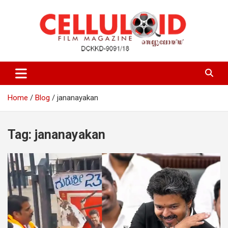
Skip
to
content
Film Magazine
celluloid
Home
Blog
jananayakan
Tag:
jananayakan