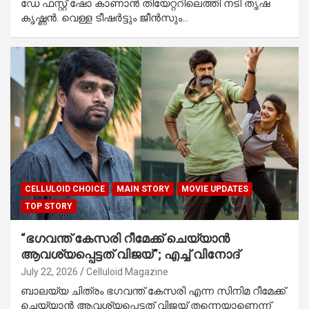
ഡേ ഫസ്റ്റ് ഷോ കാണാൻ തിയേറ്ററിലെത്തി നടി തൃഷ
കൃഷ്ണൻ. വെള്ള ടീഷർട്ടും ജീൻസും…
CELLULOID CHOICE
MAIN STORY
MOVIE UPDATES
TOP STORY
“ഭഗവന്ത് കേസരി റീമേക്ക് ചെയ്യാൻ
ആവശ്യപ്പെട്ടത് വിജയ്”; എച്ച് വിനോദ്
July 22, 2026
Celluloid Magazine
ബാലയ്യ ചിത്രം ഭഗവന്ത് കേസരി എന്ന സിനിമ റീമേക്ക്
ചെയ്യാൻ ആവശ്യപ്പെട്ടത് വിജയ് തന്നെയാണെന്ന്