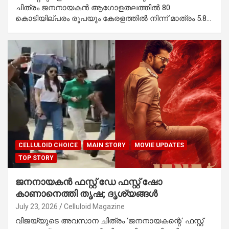
ചിത്രം ജനനായകൻ ആഗോളതലത്തിൽ 80
കൊടിയില്പരം രൂപയും കേരളത്തിൽ നിന്ന് മാത്രം 5.8…
CELLULOID CHOICE
MAIN STORY
MOVIE UPDATES
TOP STORY
ജനനായകൻ ഫസ്റ്റ് ഡേ ഫസ്റ്റ് ഷോ
കാണാനെത്തി തൃഷ; ദൃശ്യങ്ങൾ
July 23, 2026
Celluloid Magazine
വിജയ്‌യുടെ അവസാന ചിത്രം ‘ജനനായകന്റെ‘ ഫസ്റ്റ്