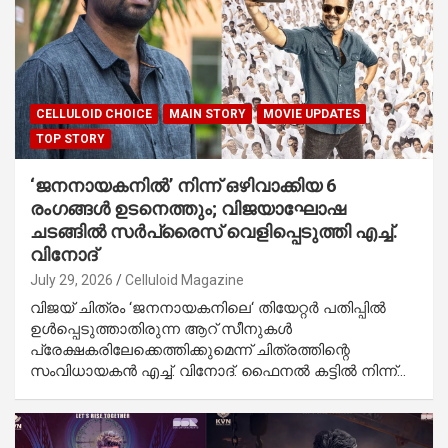
CELLULOID CHOICE
MAIN STORY
MOVIE UPDATES
TOP STORY
‘ജനനായകനിൽ’ നിന്ന് ഒഴിവാക്കിയ 6
രംഗങ്ങൾ ഉടനെത്തും; വിജയാഘോഷ
ചടങ്ങിൽ സർപ്രൈസ് വെളിപ്പെടുത്തി എച്ച്.
വിനോദ്
July 29, 2026
Celluloid Magazine
വിജയ്‌ ചിത്രം ‘ജനനായകനിലെ‘ തിയേറ്റർ പതിപ്പിൽ
ഉൾപ്പെടുത്താതിരുന്ന ആറ് സീനുകൾ
പ്രേക്ഷകരിലേക്കെത്തിക്കുമെന്ന് ചിത്രത്തിന്റെ
സംവിധായകൻ എച്ച്. വിനോദ്. ഫൈനൽ കട്ടിൽ നിന്ന്…