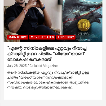
MAIN STORY
MOVIE UPDATES
TOP STORY
“എന്റെ സിനിമകളിലെ ഏറ്റവും റീവാച്ച്
ക്വാളിറ്റി ഉള്ള ചിത്രം “ലിയോ”യാണ്”;
ലോകേഷ് കനകരാജ്
July 28, 2025
Celluloid Magazine
തന്റെ സിനിമകളിൽ ഏറ്റവും റീവാച്ച് ക്വാളിറ്റി ഉള്ള
ചിത്രം “ലിയോ”യാണെന്ന് വ്യക്തമാക്കി
സംവിധായകൻ ലോകേഷ് കനകരാജ്. അടുത്തിടെ
നൽകിയ ഒരഭിമുഖത്തിലാണ് ലോകേഷ്…