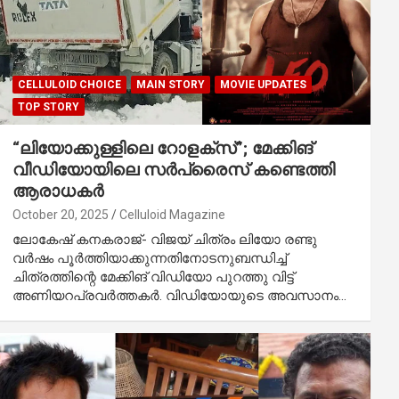
CELLULOID CHOICE
MAIN STORY
MOVIE UPDATES
TOP STORY
“ലിയോക്കുള്ളിലെ റോളക്സ്”; മേക്കിങ്
വീഡിയോയിലെ സർപ്രൈസ് കണ്ടെത്തി
ആരാധകർ
October 20, 2025
Celluloid Magazine
ലോകേഷ് കനകരാജ്- വിജയ് ചിത്രം ലിയോ രണ്ടു
വർഷം പൂർത്തിയാക്കുന്നതിനോടനുബന്ധിച്ച്
ചിത്രത്തിന്റെ മേക്കിങ് വിഡിയോ പുറത്തു വിട്ട്
അണിയറപ്രവർത്തകർ. വിഡിയോയുടെ അവസാനം…