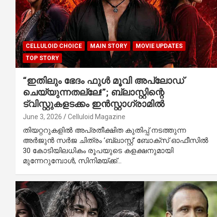
CELLULOID CHOICE
MAIN STORY
MOVIE UPDATES
TOP STORY
“ഇതിലും ഭേദം ഫുൾ മൂവി അപ്‌ലോഡ്
ചെയ്യുന്നതല്ലേ!”; ബ്ലാസ്റ്റിന്റെ
ട്വിസ്റ്റുകളടക്കം ഇൻസ്റ്റാ​ഗ്രാമിൽ
June 3, 2026
Celluloid Magazine
തിയറ്ററുകളിൽ അപ്രതീക്ഷിത കുതിപ്പ് നടത്തുന്ന
അർജുൻ സർജ ചിത്രം ‘ബ്ലാസ്റ്റ്’ ബോക്സ് ഓഫീസിൽ
30 കോടിയിലധികം രൂപയുടെ കളക്ഷനുമായി
മുന്നേറുമ്പോൾ, സിനിമയ്ക്ക്…