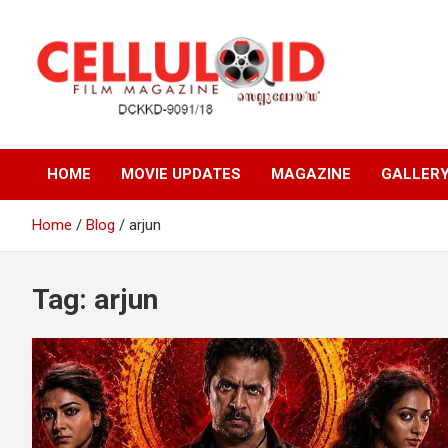
Skip
to
content
Film Magazine
celluloid
HOME
MOVIE UPDATES
MAGAZINE
GALLER
Home
Blog
arjun
Tag:
arjun