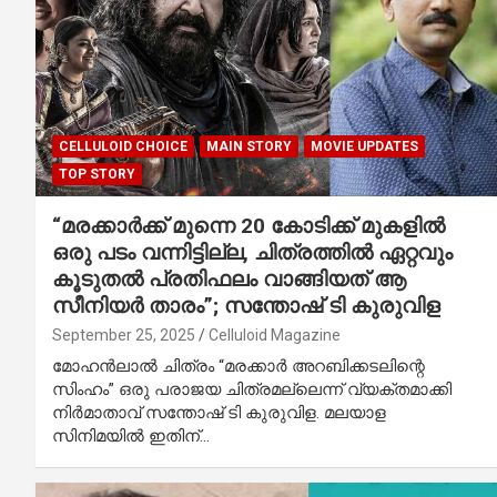
CELLULOID CHOICE
MAIN STORY
MOVIE UPDATES
TOP STORY
“മരക്കാർക്ക് മുന്നെ 20 കോടിക്ക് മുകളിൽ
ഒരു പടം വന്നിട്ടില്ല, ചിത്രത്തിൽ ഏറ്റവും
കൂടുതൽ പ്രതിഫലം വാങ്ങിയത് ആ
സീനിയർ താരം”; സന്തോഷ് ടി കുരുവിള
September 25, 2025
Celluloid Magazine
മോഹൻലാൽ ചിത്രം “മരക്കാർ അറബിക്കടലിന്റെ
സിംഹം” ഒരു പരാജയ ചിത്രമല്ലെന്ന് വ്യക്തമാക്കി
നിർമാതാവ് സന്തോഷ് ടി കുരുവിള. മലയാള
സിനിമയിൽ ഇതിന്…