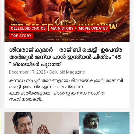
CELLULOID CHOICE
MAIN STORY
MOVIE UPDATES
TOP STORY
ശിവരാജ് കുമാർ – രാജ് ബി ഷെട്ടി- ഉപേന്ദ്ര-
അർജുൻ ജന്യ പാൻ ഇന്ത്യൻ ചിത്രം “45
” ട്രെയ്‌ലർ പുറത്ത്
December 17, 2025
Celluloid Magazine
കന്നഡ സൂപ്പർ താരങ്ങളായ ശിവരാജ് കുമാർ, രാജ് ബി
ഷെട്ടി, ഉപേന്ദ്ര എന്നിവരെ പ്രധാന
കഥാപാത്രങ്ങളാക്കി പ്രശസ്ത കന്നഡ സംഗീത
സംവിധായകൻ…