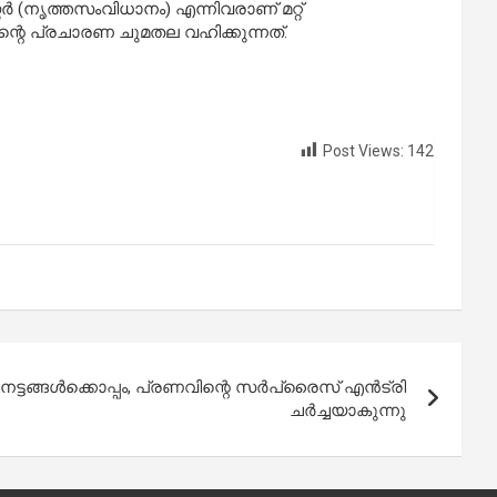
്റ്റർ (നൃത്തസംവിധാനം) എന്നിവരാണ് മറ്റ്
്റെ പ്രചാരണ ചുമതല വഹിക്കുന്നത്.
Post Views:
142
േട്ടങ്ങൾക്കൊപ്പം, പ്രണവിന്റെ സർപ്രൈസ് എൻട്രി
ചർച്ചയാകുന്നു