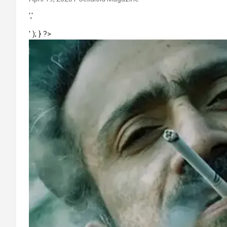
','
' ); } ?>