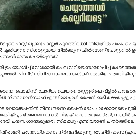
ുടെ ഫസ്റ്റ് ലുക്ക് പോസ്റ്റർ പുറത്തിറങ്ങി. ‘നിങ്ങളിൽ പാപം
രിയുന്ന സിഗരറ്റുമായി നിൽക്കുന്ന ചിത്രമാണ് പോസ്റ്ററിൽ ഉൾപ
രം സംവിധാനം ചെയ്യുന്നത്.
ഉപയോഗിച്ച് മോശമായി പെരുമാറിയെന്നാരോപിച്ച് രംഗത്തെത്ത
പ്പെടുത്തൽ. പിന്നീട് സിനിമാ സംഘടനകൾക്ക് നൽകിയ പരാതിയ
കോയെ പൊലീസ് ചോദ്യം ചെയ്തു. തൃശ്ശൂരിലെ വീട്ടിൽ ഹാജരാ
ട്ടലിൽ നിന്ന് ഡാൻസാഫ് എത്തിയപ്പോൾ ഷൈൻ ഓടി രക്ഷപ്പെട്ട
ുടെ ലൊക്കേഷനിൽ നിന്നുതന്നെ ഷൈൻ ടോം ചാക്കോയുടെ പുതിയ ച
ിയിട്ടുണ്ട്.തലൈവാസൽ വിജയ്, മൊട്ട രാജേന്ദ്രൻ, സുധീർ ക
ന്ദന, ശാന്തകുമാരി, സീമ മധു എന്നിവരാണ് ചിത്രത്തിലെ മറ
ീഷ് രാമൻ ഛായാഗ്രഹണം നിർവഹിക്കുന്നു. താഹിർ ഹംസ (എഡിറ്