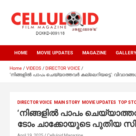
Skip
to
content
Film Magazine
celluloid
HOME
MOVIE UPDATES
MAGAZINE
GALLER
Home
VIDEOS
DIRECTOR VOICE
‘നിങ്ങളിൽ പാപം ചെയ്യാത്തവർ കല്ലെറിയട്ടെ’: വിവാദങ്
DIRECTOR VOICE
MAIN STORY
MOVIE UPDATES
TOP ST
‘നിങ്ങളിൽ പാപം ചെയ്യാത്
ടോം ചാക്കോയുടെ പുതിയ സിനിമയ
April 19, 2025
Celluloid Magazine