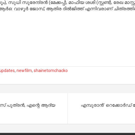
, സുധി സുരേന്ദ്രൻ (മേക്കപ്പ്), മാഫിയ ശശി (സ്റ്റണ്ട്), രേഖ മാസ
ിആർഒ: വാഴൂർ ജോസ്, ആതിര ദിൽജിത്ത് എന്നിവരാണ് ചിത്രത്തിന
updates
,
newfilm
,
shainetomchacko
സ് പുത്രൻ, എന്റെ ആദ്യ
എമ്പുരാൻ’ റെക്കോർഡ് ന