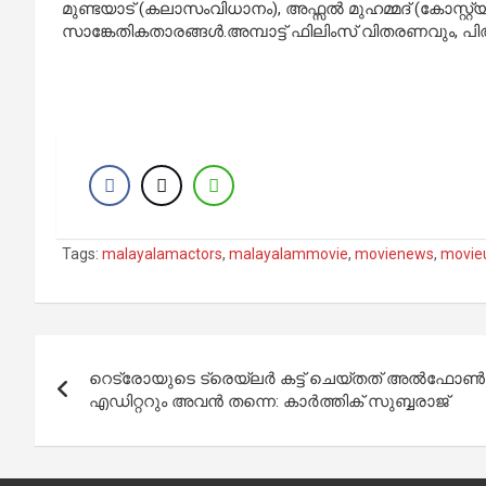
മുണ്ടയാട് (കലാസംവിധാനം), അഫ്സൽ മുഹമ്മദ് (കോസ്റ്റ്യൂം)
സാങ്കേതികതാരങ്ങൾ.അമ്പാട്ട് ഫിലിംസ് വിതരണവും, പ
Tags:
malayalamactors
,
malayalammovie
,
movienews
,
movie
Post
റെട്രോയുടെ ട്രെയ്‌ലർ കട്ട് ചെയ്തത് അൽഫോൺ
navigation
എഡിറ്ററും അവൻ തന്നെ: കാർത്തിക് സുബ്ബരാജ്