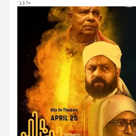
' ); } ?>