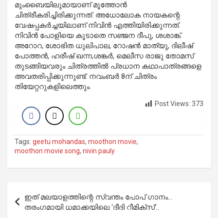
മുംബൈയിലുമായാണ് മൂത്തോന്‍
ചിത്രീകരിച്ചിരിക്കുന്നത്. അധോലോക നായകന്റെ
വേഷപ്പകര്‍ച്ചയിലാണ് നിവിന്‍ എത്തിയിരിക്കുന്നത്.
നിവിന്‍ പോളിയെ കൂടാതെ സഞ്ജന ദീപു, ശശാങ്ക്
അറോറ, ശോഭിത ധുലിപാല, റോഷന്‍ മാത്യു, ദിലീഷ്
പോത്തന്‍, ഹരീഷ് ഖന്ന,ശങ്കര്‍, മെലീസ രാജു തോമസ്
തുടങ്ങിയവരും ചിത്രത്തില്‍ പ്രധാന കഥാപാത്രങ്ങളെ
അവതരിപ്പിക്കുന്നുണ്ട്. നവംബര്‍ 8ന് ചിത്രം
തിയേറ്ററുകളിലെത്തും.
Post Views:
373
Tags:
geetu mohandas
,
moothon movie
,
moothon movie song
,
nivin pauly
Post
ഇത് മലയാളത്തിന്റെ സ്വന്തം പോപ് ഗാനം…
navigation
തരംഗമായി ധമാക്കയിലെ ‘ദീദി റീമിക്‌സ്’..