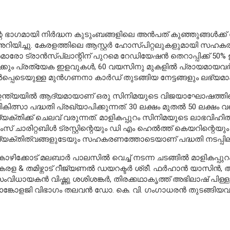
ഗമായി നിര്‍ദ്ധന കുടുംബങ്ങളിലെ അന്‍പത് കുഞ്ഞുങ്ങള്‍ക്ക് ബോ
യിച്ചു. കേരളത്തിലെ ആസ്റ്റര്‍ ഹോസ്പിറ്റലുകളുമായി സഹകരിച്ച
രാന്‍സ്പ്ലാന്റിന് പുറമെ റേഡിയേഷന്‍ തെറാപ്പിക്ക് 50% ഇള
പിക്കും പ്രത്യേക ഇളവുകള്‍, 60 വയസിനു മുകളില്‍ പ്രായമായവര്
്പെടെയുള്ള മുന്‍ഗണനാ കാര്‍ഡ് തുടങ്ങിയ നേട്ടങ്ങളും ലഭ്യമാ
ന്ത്യയില്‍ ആദ്യമായാണ് ഒരു സിനിമയുടെ വിജയാഘോഷത്തിന്റ
ികിത്സാ പദ്ധതി പ്രഖ്യാപിക്കുന്നത്. 30 ലക്ഷം മുതല്‍ 50 ലക്ഷ
്യക്തിക്ക് ചെലവ് വരുന്നത്. മാളികപ്പുറം സിനിമയുടെ ലാഭവിഹ
ിംസ് ചാരിറ്റബിള്‍ ട്രസ്റ്റിന്റെയും ഡി എം ഹെല്‍ത്ത് കെയറിന്റ
്യക്തിത്വങ്ങളുടേയും സഹകരണത്തോടെയാണ് പദ്ധതി നടപ്പിലാക
ോഴിക്കോട് മലബാര്‍ പാലസില്‍ വെച്ച് നടന്ന ചടങ്ങില്‍ മാളികപ്പുറം
േരള & തമിഴ്നാട് റീജ്യണല്‍ ഡയറക്ടര്‍ ശ്രീ. ഫര്‍ഹാന്‍ യാസിന്‍, 
ംവിധായകന്‍ വിഷ്ണു ശശിശങ്കര്‍, തിരക്കഥാകൃത്ത് അഭിലാഷ് പിള്ള, ആസ്റ
ങ്കോളജി വിഭാഗം തലവന്‍ ഡോ. കെ. വി. ഗംഗാധരന്‍ തുടങ്ങിയവര്