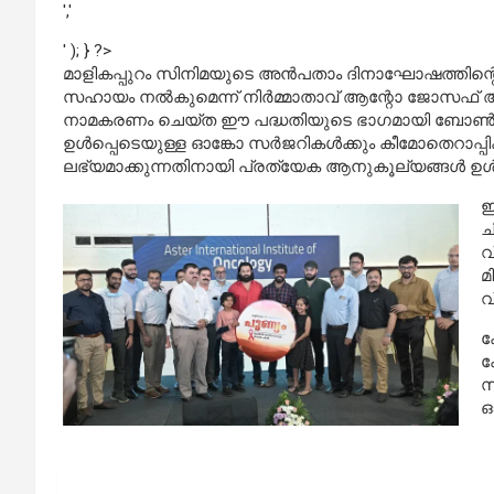
','
' ); } ?>
മാളികപ്പുറം സിനിമയുടെ അന്‍പതാം ദിനാഘോഷത്തിന്റെ ഭാ
സഹായം നല്‍കുമെന്ന് നിര്‍മ്മാതാവ് ആന്റോ ജോസഫ് അറി
നാമകരണം ചെയ്ത ഈ പദ്ധതിയുടെ ഭാഗമായി ബോണ്‍മാരോ ട്
ഉള്‍പ്പെടെയുള്ള ഓങ്കോ സര്‍ജറികള്‍ക്കും കീമോതെറാപ്
ലഭ്യമാക്കുന്നതിനായി പ്രത്യേക ആനുകൂല്യങ്ങള്‍ ഉള്‍പ
ഇ
ച
വ
മ
വ
ക
ക
സ
ഓ