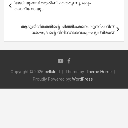
‘ജോ’യുമായ് ആല്‍ബി എത്തുന്നു, ഒപ്പം
navigation
ടൊവിനോയും
ആടുജീവിതത്തിന്റെ ചിത്രീകരണം ലൂസിഫറിന്
ശേഷം, 9ന്റെ റിലീസ് വൈകും-പൃഥ്വിരാജ്
Copyright © 2026
celluloid
Theme by:
Theme Horse
Proudly Powered by:
WordPress