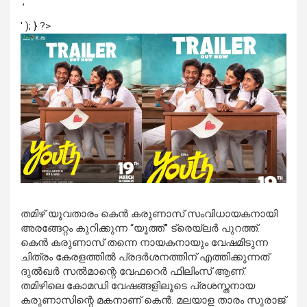
','
' ); } ?>
തമിഴ് യുവതാരം കെൻ കരുണാസ് സംവിധായകനായി
അരങ്ങേറ്റം കുറിക്കുന്ന “യൂത്ത്” ട്രെയ്‌ലർ പുറത്ത്.
കെൻ കരുണാസ് തന്നെ നായകനായും വേഷമിടുന്ന
ചിത്രം കേരളത്തിൽ പ്രദർശനത്തിന് എത്തിക്കുന്നത്
ദുൽഖർ സൽമാന്റെ വേഫറെർ ഫിലിംസ് ആണ്.
തമിഴിലെ കോമഡി വേഷങ്ങളിലൂടെ പ്രശസ്തനായ
കരുണാസിന്റെ മകനാണ് കെൻ. മലയാള താരം സുരാജ്