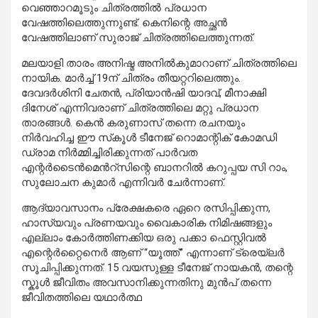
വെഞ്ഞാറമൂടും ചിത്രത്തിൽ പ്രധാന
വേഷത്തിലെത്തുന്നുണ്ട്. കെനിന്റെ അച്ഛൻ
വേഷത്തിലാണ് സുരാജ് ചിത്രത്തിലെത്തുന്നത്.
മലയാളി താരം അനിഷ്മ അനിൽകുമാറാണ് ചിത്രത്തിലെ
നായിക. മാർച്ച് 19ന് ചിത്രം തീയറ്ററിലെത്തും.
ദേവദർശിനി ചേതൻ, പ്രിയാൻഷി യാദവ്, മീനാക്ഷി
ദിനേശ് എന്നിവരാണ് ചിത്രത്തിലെ മറ്റു പ്രധാന
താരങ്ങൾ. കെൻ കരുണാസ് തന്നെ രചനയും
നിർവഹിച്ച ഈ സ്‌കൂൾ ടീനേജ് റൊമാന്റിക് കോമഡി
ഡ്രാമ നിർമ്മിച്ചിരിക്കുന്നത് പാർവത
എന്റർടൈൻമെൻറ്സിന്റെ ബാനറിൽ കറുപ്പയ സി റാം,
സുലോചന കുമാർ എന്നിവർ ചേർന്നാണ്.
ആദ്യാവസാനം പ്രേക്ഷകരെ ഏറെ രസിപ്പിക്കുന്ന,
ഹാസ്യവും പ്രണയവും വൈകാരിക നിമിഷങ്ങളും
എല്ലാം കോർത്തിണക്കിയ ഒരു പക്കാ ഫെസ്റ്റിവൽ
എന്റെർറ്റൈനെർ ആണ് “യൂത്ത്” എന്നാണ് ട്രെയ്‌ലർ
സൂചിപ്പിക്കുന്നത്. 15 വയസുള്ള ടീനേജ് നായകൻ, തന്റെ
സ്കൂൾ ജീവിതം അവസാനിക്കുന്നതിനു മുൻപ് തന്നെ
ജീവിതത്തിലെ യഥാർത്ഥ