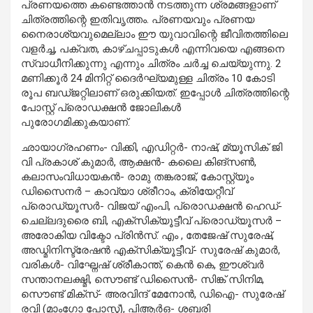
പ്രണയത്തെ കണ്ടെത്താൻ നടത്തുന്ന ശ്രമങ്ങളാണ്
ചിത്രത്തിന്റെ ഇതിവൃത്തം. പ്രണയവും പ്രണയ
നൈരാശ്യവുമെല്ലാം ഈ യുവാവിന്റെ ജീവിതത്തിലെ
വളർച്ച, പക്വത, കാഴ്ചപ്പാടുകൾ എന്നിവയെ എങ്ങനെ
സ്വാധീനിക്കുന്നു എന്നും ചിത്രം ചർച്ച ചെയ്യുന്നു. 2
മണിക്കൂർ 24 മിനിറ്റ് ദൈർഘ്യമുള്ള ചിത്രം 10 കോടി
രൂപ ബഡ്ജറ്റിലാണ് ഒരുക്കിയത്. ഇപ്പോൾ ചിത്രത്തിന്റെ
പോസ്റ്റ് പ്രൊഡക്ഷൻ ജോലികൾ
പുരോഗമിക്കുകയാണ്.
ഛായാഗ്രഹണം- വിക്കി, എഡിറ്റർ- നാഷ്, മ്യൂസിക് ജി
വി പ്രകാശ് കുമാർ, ആക്ഷൻ- കലൈ കിങ്‌സൺ,
കലാസംവിധായകൻ- രാമു തങ്കരാജ്, കോസ്റ്റ്യൂം
ഡിസൈനർ – കാവ്യാ ശ്രീറാം, ക്രിയേറ്റീവ്
പ്രൊഡ്യൂസർ- വിജയ് എംപി, പ്രൊഡക്ഷൻ ഹെഡ്-
ചെല്ലദുരൈ ബി, എക്സിക്യൂട്ടീവ് പ്രൊഡ്യൂസർ –
അരോകിയ വിക്ടോ പ്രിൻസ്. എം , തേജേഷ് സുരേഷ്,
അഡ്മിനിസ്ട്രേഷൻ എക്സിക്യൂട്ടീവ്- സുരേഷ് കുമാർ,
വരികൾ- വിഘ്നേഷ് ശ്രീകാന്ത്, കെൻ കെ, ഈശ്വർ
സന്താനലക്ഷ്മി, സൌണ്ട് ഡിസൈൻ- സിങ്ക് സിനിമ,
സൌണ്ട് മിക്സ്- അരവിന്ദ് മേനോൻ, ഡിഐ- സുരേഷ്
രവി (മാംഗോ പോസ്റ്റ്), പിആർഒ- ശബരി