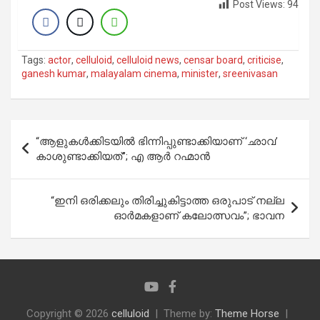
Post Views:
94
Tags:
actor
,
celluloid
,
celluloid news
,
censar board
,
criticise
,
ganesh kumar
,
malayalam cinema
,
minister
,
sreenivasan
Post
“ആളുകള്‍ക്കിടയില്‍ ഭിന്നിപ്പുണ്ടാക്കിയാണ് ‘ഛാവ’
navigation
കാശുണ്ടാക്കിയത്”; എ ആർ റഹ്മാൻ
“ഇനി ഒരിക്കലും തിരിച്ചുകിട്ടാത്ത ഒരുപാട് നല്ല
ഓർമകളാണ് കലോത്സവം”; ഭാവന
Copyright © 2026
celluloid
Theme by:
Theme Horse