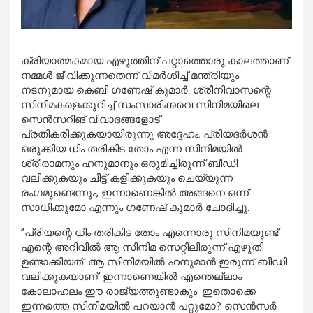
ക്രിയാത്മകമായ എഴുത്തിന് പറ്റാത്തൊരു കാലത്താണ്
നമ്മള്‍ ജീവിക്കുന്നതെ
ന്ന്
വിമർശിച്ച്
മന്ത്രിയും
നടനുമായ കെബി ഗണേഷ് കുമാര്‍. ശ്രീനിവാസന്റെ
സിനിമകളെക്കുറിച്ച് സംസാരിക്കവെ സിനിമയിലെ
സെന്‍സറിങ് വിവാദങ്ങളോട്
പ്രതിക
രിക്കുകയായിരുന്നു
അദ്ദേഹം
. പ്രിയദര്‍ശന്‍
ഒരുക്കിയ ധിം തരികിട തോം എന്ന സിനിമയില്‍
ശ്രീരാമനും ഹനുമാനും ഒരുമിച്ചിരുന്ന് ബീഡി
വലിക്കുകയും ചീട്ട് കളിക്കുകയും ചെയ്യുന്ന
രംഗമുണ്ടെന്നും
,
ഇന്നാണെങ്കിൽ
അങ്ങനെ
ഒന്ന്
സാധിക്കുമോ
എന്നും
ഗണേഷ്
കുമാർ
ചോദിച്ചു
.
”പ്രിയന്റെ ധിം തരികിട തോം എന്നൊരു സിനിമയുണ്ട്.
എന്റെ അറിവില്‍ ആ സിനിമ സെറ്റിലിരുന്ന് എഴുതി
ഉണ്ടാക്കിയത്. ആ സിനിമയില്‍ ഹനുമാന്‍ ഇരുന്ന് ബീഡി
വലിക്കുകയാണ്. ഇന്നാണെങ്കില്‍ എന്തെല്ലാം
കോലാഹലം ഈ രാജ്യത്തുണ്ടാകും. ഇതൊക്കെ
ഇന്നത്തെ സിനിമയില്‍ പറയാന്‍ പറ്റുമോ? സെന്‍സര്‍