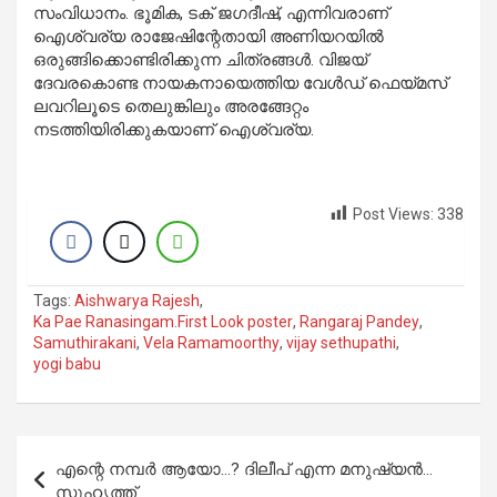
സംവിധാനം. ഭൂമിക, ടക് ജഗദീഷ്, എന്നിവരാണ്
ഐശ്വര്യ രാജേഷിന്റേതായി അണിയറയില്‍
ഒരുങ്ങിക്കൊണ്ടിരിക്കുന്ന ചിത്രങ്ങള്‍. വിജയ്
ദേവരകൊണ്ട നായകനായെത്തിയ വേള്‍ഡ് ഫെയ്മസ്
ലവറിലൂടെ തെലുങ്കിലും അരങ്ങേറ്റം
നടത്തിയിരിക്കുകയാണ് ഐശ്വര്യ.
Post Views:
338
Tags:
Aishwarya Rajesh
,
Ka Pae Ranasingam.First Look poster
,
Rangaraj Pandey
,
Samuthirakani
,
Vela Ramamoorthy
,
vijay sethupathi
,
yogi babu
Post
എന്റെ നമ്പര്‍ ആയോ…? ദിലീപ് എന്ന മനുഷ്യന്‍…
navigation
സുഹൃത്ത്