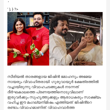
','
' ); } ?>
സീരിയൽ താരങ്ങളായ ജിഷിൻ മോഹനും അമേയ
നായരും വിവാഹിതരായി. ഗുരുവായൂർ ക്ഷേത്രത്തിൽ
വച്ചായിരുന്നു വിവാഹചടങ്ങുകൾ നടന്നത്.
ദീർഘകാലത്തെ പ്രണയത്തിനൊടുവിലാണ്
ഇരുവർക്കും സുഹൃത്തുക്കളും ആരാധകരും സാക്ഷ്യം
വഹിച്ച ഈ മംഗല്യനിമിഷം എത്തിയത്. ജിഷിൻ്റെ
രണ്ടാം വിവാഹമാണിത്. വിവാഹവാർത്ത