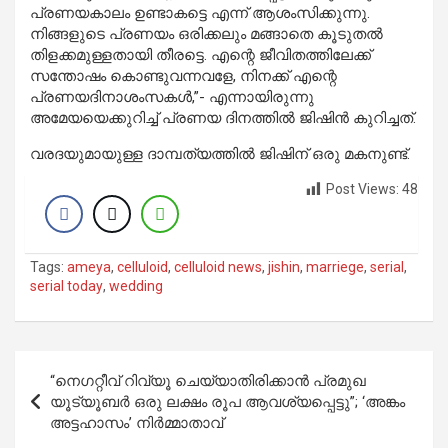
പ്രണയകാലം ഉണ്ടാകട്ടെ എന്ന് ആശംസിക്കുന്നു.
നിങ്ങളുടെ പ്രണയം ഒരിക്കലും മങ്ങാതെ കൂടുതൽ
തിളക്കമുള്ളതായി തീരട്ടെ. എന്റെ ജീവിതത്തിലേക്ക്
സന്തോഷം കൊണ്ടുവന്നവളേ, നിനക്ക് എന്റെ
പ്രണയദിനാശംസകൾ,”- എന്നായിരുന്നു
അമേയയെക്കുറിച്ച് പ്രണയ ദിനത്തിൽ ജിഷിൻ കുറിച്ചത്.
വരദയുമായുള്ള ദാമ്പത്യത്തിൽ ജിഷിന് ഒരു മകനുണ്ട്.
Post Views:
48
Tags:
ameya
,
celluloid
,
celluloid news
,
jishin
,
marriege
,
serial
,
serial today
,
wedding
Post
“നെഗറ്റീവ് റിവ്യൂ ചെയ്യാതിരിക്കാൻ പ്രമുഖ
navigation
യൂട്യൂബർ ഒരു ലക്ഷം രൂപ ആവശ്യപ്പെട്ടു”; ‘അങ്കം
അട്ടഹാസം’ നിർമ്മാതാവ്