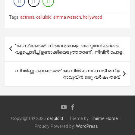
Tags:
actress
,
celluloid
,
emma watson
,
hollywood
Post
“കേസ് കോടതി നിര്‍ദേശങ്ങളെ ബഹുമാനിക്കാതെ
navigation
വളച്ചൊടിച്ച് ഉണ്ടാക്കിയെടുത്തതാണ്”; നിവിൻ പോളി
സ്വർണ്ണ കള്ളക്കടത്ത് കേസിൽ കന്നഡ നടി രന്യ
റാവുവിന് ഒരു വർഷം തടവ്
Copyright © 2026
celluloid
Theme by:
Theme Horse
Proudly Powered by:
WordPress