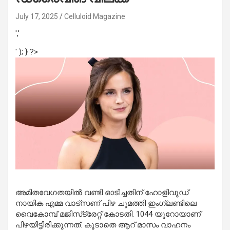
July 17, 2025
Celluloid Magazine
','
' ); } ?>
അമിതവേഗതയിൽ വണ്ടി ഓടിച്ചതിന് ഹോളിവുഡ്
നായിക എമ്മ വാട്‌സണ് പിഴ ചുമത്തി ഇംഗ്ലണ്ടിലെ
വൈകോമ്പ് മജിസ്‌ട്രേറ്റ് കോടതി. 1044 യൂറോയാണ്
പിഴയിട്ടിരിക്കുന്നത്. കൂടാതെ ആറ് മാസം വാഹനം