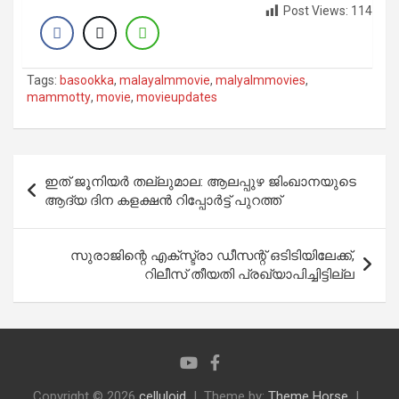
Post Views:
114
Tags:
basookka
,
malayalmmovie
,
malyalmmovies
,
mammotty
,
movie
,
movieupdates
Post
ഇത് ജൂനിയർ തല്ലുമാല: ആലപ്പുഴ ജിംഖാനയുടെ
navigation
ആദ്യ ദിന കളക്ഷൻ റിപ്പോർട്ട് പുറത്ത്
സുരാജിന്റെ എക്സ്ട്രാ ഡീസന്റ് ഒടിടിയിലേക്ക്,
റിലീസ് തീയതി പ്രഖ്യാപിച്ചിട്ടില്ല
Copyright © 2026
celluloid
Theme by:
Theme Horse