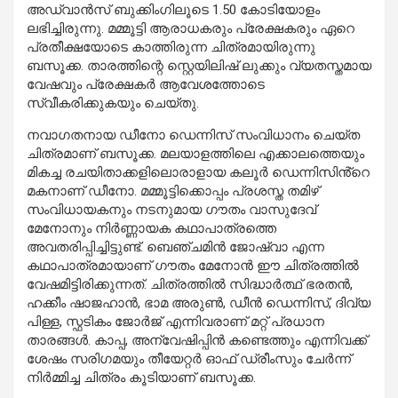
അഡ്വാന്‍സ് ബുക്കിംഗിലൂടെ 1.50 കോടിയോളം
ലഭിച്ചിരുന്നു. മമ്മൂട്ടി ആരാധകരും പ്രേക്ഷകരും ഏറെ
പ്രതീക്ഷയോടെ കാത്തിരുന്ന ചിത്രമായിരുന്നു
ബസൂക്ക. താരത്തിന്റെ സ്റ്റെയിലിഷ് ലുക്കും വ്യതസ്തമായ
വേഷവും പ്രേക്ഷകർ ആവേശത്തോടെ
സ്വീകരിക്കുകയും ചെയ്തു.
നവാഗതനായ ഡീനോ ഡെന്നിസ് സംവിധാനം ചെയ്ത
ചിത്രമാണ് ബസൂക്ക. മലയാളത്തിലെ എക്കാലത്തെയും
മികച്ച രചയിതാക്കളിലൊരാളായ കലൂർ ഡെന്നിസിൻ്റെ
മകനാണ് ഡീനോ. മമ്മൂട്ടിക്കൊപ്പം പ്രശസ്ത തമിഴ്
സംവിധായകനും നടനുമായ ഗൗതം വാസുദേവ്
മേനോനും നിർണ്ണായക കഥാപാത്രത്തെ
അവതരിപ്പിച്ചിട്ടുണ്ട്. ബെഞ്ചമിൻ ജോഷ്വാ എന്ന
കഥാപാത്രമായാണ് ഗൗതം മേനോൻ ഈ ചിത്രത്തിൽ
വേഷമിട്ടിരിക്കുന്നത്. ചിത്രത്തിൽ സിദ്ധാർത്ഥ് ഭരതൻ,
ഹക്കീം ഷാജഹാൻ, ഭാമ അരുൺ, ഡീൻ ഡെന്നിസ്, ദിവ്യ
പിള്ള, സ്ഫടികം ജോർജ് എന്നിവരാണ് മറ്റ് പ്രധാന
താരങ്ങൾ. കാപ്പ, അന്വേഷിപ്പിൻ കണ്ടെത്തും എന്നിവക്ക്
ശേഷം സരിഗമയും തീയേറ്റർ ഓഫ് ഡ്രീംസും ചേർന്ന്
നിർമ്മിച്ച ചിത്രം കൂടിയാണ് ബസൂക്ക.