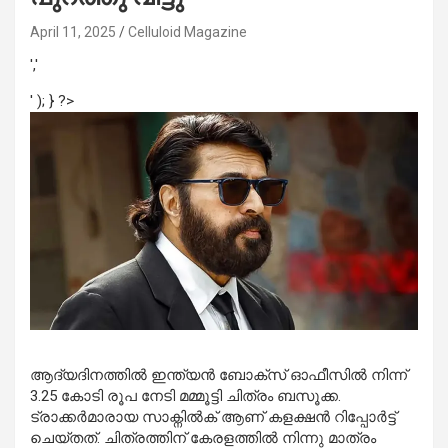
April 11, 2025
Celluloid Magazine
','
' ); } ?>
ആദ്യദിനത്തിൽ ഇന്ത്യൻ ബോക്സ് ഓഫീസിൽ നിന്ന്
3.25 കോടി രൂപ നേടി മമ്മൂട്ടി ചിത്രം ബസൂക്ക.
ട്രാക്കര്‍മാരായ സാക്നില്‍ക് ആണ് കളക്ഷൻ റിപ്പോർട്ട്
ചെയ്തത്. ചിത്രത്തിന് കേരളത്തില്‍ നിന്നു മാത്രം