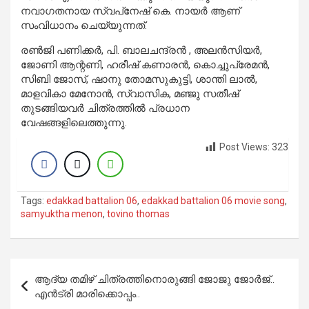
നവാഗതനായ സ്വപ്‌നേഷ് കെ. നായര്‍ ആണ്
സംവിധാനം ചെയ്യുന്നത്.
രണ്‍ജി പണിക്കര്‍, പി. ബാലചന്ദ്രന്‍ , അലന്‍സിയര്‍,
ജോണി ആന്റണി, ഹരീഷ് കണാരന്‍, കൊച്ചുപ്രേമന്‍,
സിബി ജോസ്, ഷാനു തോമസുകുട്ടി, ശാന്തി ലാല്‍,
മാളവികാ മേനോന്‍, സ്വാസിക, മഞ്ജു സതീഷ്
തുടങ്ങിയവര്‍ ചിത്രത്തില്‍ പ്രധാന
വേഷങ്ങളിലെത്തുന്നു.
Post Views:
323
Tags:
edakkad battalion 06
,
edakkad battalion 06 movie song
,
samyuktha menon
,
tovino thomas
Post
ആദ്യ തമിഴ് ചിത്രത്തിനൊരുങ്ങി ജോജു ജോര്‍ജ്..
navigation
എന്‍ട്രി മാരിക്കൊപ്പം..