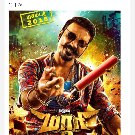
' ); } ?>