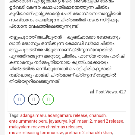
ചിത്രമാണ് എന്റുമ്മാന്റെ പേര്. ഒരിടവേളക്ക് ശേഷം
ഉര്‍വശി കേന്ദ്ര കഥാപാത്രമായെത്തുന്ന ചിത്രം
കൂടിയാണ് എന്റുമ്മാന്റെ പേര്. ജോസ് സെബാസ്റ്റിയന്‍
സംവിധാനം ചെയ്യുന്ന ചിത്രത്തില്‍ നടന്‍ സിദ്ദിക്കും
പ്രധാന വേഷത്തിലെത്തുന്നുണ്ട്.
തട്ടുംപുറത്ത് അച്യുതന്‍ – കുഞ്ചാക്കോ ബോബനും
ലാല്‍ ജോസും ഒന്നിക്കുന്ന കോമഡി ഡ്രാമ ചിത്രം
തട്ടുംപുറത്ത് അച്യുതനാണ് ക്രിസ്മസ് വേളയില്‍
പുറത്തിറങ്ങുന്ന മറ്റൊരു ചിത്രം. ഹാസ്യ താരം ഹരീഷ്
കണാരനും നര്‍മ്മപ്പ്രിയനായ കുഞ്ചാക്കോയും
ചിത്രത്തില്‍ ഒന്നിക്കുമ്പോള്‍ പൊട്ടിച്ചിരികളുമായി
നല്ലൊരു ഫാമിലി ചിത്രമാണ് ക്രിസ്മസ് വേളയില്‍
തിയ്യേറ്ററിലെത്തുന്നത്.
Post Views:
427
Tags:
adanga maru
,
adangamaru release
,
dhanush
,
ente ummante peru
,
jayasurya
,
kgf
,
maari 2
,
maari 2 release
,
malayalam movies christmas releases
,
movie releasing tommorrow
,
pretham 2
,
sharukh khan
,