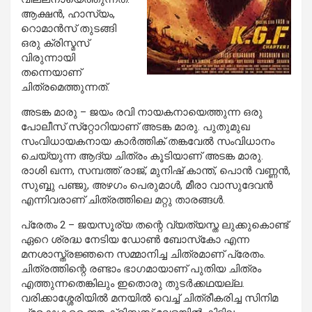
ആക്ഷന്‍, ഹാസ്യം,
റൊമാന്‍സ് തുടങ്ങി
ഒരു ക്രിസ്മസ്
വിരുന്നായി
തന്നെയാണ്
ചിത്രമെത്തുന്നത്.
അടങ്ക മാരു – ജയം രവി നായകനായെത്തുന്ന ഒരു
പോലീസ് സ്‌റ്റോറിയാണ് അടങ്ക മാരു. പുതുമുഖ
സംവിധായകനായ കാര്‍ത്തിക് തങ്കവേല്‍ സംവിധാനം
ചെയ്യുന്ന ആദ്യ ചിത്രം കൂടിയാണ് അടങ്ക മാരു.
രാശി ഖന്ന, സമ്പത്ത് രാജ്, മുനിഷ് കാന്ത്, പൊന്‍ വണ്ണന്‍,
സുബ്ബു പഞ്ജു, അഴഗം പെരുമാള്‍, മീരാ വാസുദേവന്‍
എന്നിവരാണ് ചിത്രത്തിലെ മറ്റു താരങ്ങള്‍.
പ്രേതം 2 – ജയസൂര്യ തന്റെ വ്യത്യസ്ത ലുക്കുകൊണ്ട്
ഏറെ ശ്രദ്ധ നേടിയ ഡോണ്‍ ബോസ്‌കോ എന്ന
മനശാസ്ത്രജ്ഞനെ സമ്മാനിച്ച ചിത്രമാണ് പ്രേതം.
ചിത്രത്തിന്റെ രണ്ടാം ഭാഗമായാണ് പുതിയ ചിത്രം
എത്തുന്നതെങ്കിലും ഇതൊരു തുടര്‍ക്കഥയല്ല.
വരിക്കാശ്ശേരിയില്‍ മനയില്‍ വെച്ച് ചിത്രീകരിച്ച സിനിമ