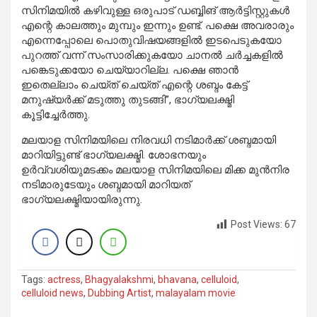
സിനിമയില്‍ കഴിവുള്ള ഒരുപാട് ഡബ്ബിങ് ആര്‍ട്ടിസ്റ്റുകള്‍
എന്റെ കാലത്തും മുമ്പും ഇന്നും ഉണ്ട്. പക്ഷെ അവരാരും
എന്നെപ്പോലെ പൊതുവിഷയങ്ങളില്‍ ഇടപെടുകയോ
പുറത്ത് വന്ന് സംസാരിക്കുകയോ ചാനല്‍ ചര്‍ച്ചകളില്‍
പങ്കെടുക്കയോ ചെയ്യാറില്ല. പക്ഷെ ഞാന്‍
ഇതെല്ലാം ചെയ്ത് ചെയ്ത് എന്റെ ശബ്ദം കേട്ട്
മനുഷ്യര്‍ക്ക് മടുത്തു തുടങ്ങി”, ഭാഗ്യലക്ഷ്മി
കൂട്ടിച്ചേർത്തു.
മലയാള സിനിമയിലെ നിരവധി നടിമാര്‍ക്ക് ശബ്ദമായി
മാറിയിട്ടുണ്ട് ഭാഗ്യലക്ഷ്മി. ശോഭനയും
ഉര്‍വ്വശിയുമടക്കം മലയാള സിനിമയിലെ മിക്ക മുന്‍നിര
നടിമാരുടേയും ശബ്ദമായി മാറിയത്
ഭാഗ്യലക്ഷ്മിയായിരുന്നു.
Post Views:
67
Tags:
actress
,
Bhagyalakshmi
,
bhavana
,
celluloid
,
celluloid news
,
Dubbing Artist
,
malayalam movie