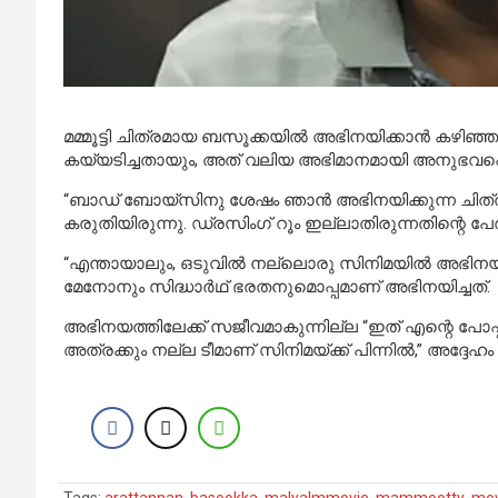
മമ്മൂട്ടി ചിത്രമായ ബസൂക്കയിൽ അഭിനയിക്കാൻ കഴിഞ്
കയ്യടിച്ചതായും, അത് വലിയ അഭിമാനമായി അനുഭവപ്പെട്
“ബാഡ് ബോയ്‌സിനു ശേഷം ഞാൻ അഭിനയിക്കുന്ന ചിത്രമാണ്
കരുതിയിരുന്നു. ഡ്രസിംഗ് റൂം ഇല്ലാതിരുന്നതിന്റെ പ
“എന്തായാലും, ഒടുവിൽ നല്ലൊരു സിനിമയിൽ അഭിനയിക
മേനോനും സിദ്ധാർഥ് ഭരതനുമൊപ്പമാണ് അഭിനയിച്ചത്.
അഭിനയത്തിലേക്ക് സജീവമാകുന്നില്ല “ഇത് എന്റെ പോ
അത്രക്കും നല്ല ടീമാണ് സിനിമയ്ക്ക് പിന്നിൽ,” അദ്ദേഹ
Tags:
arattannan
,
basookka
,
malyalmmovie
,
mammootty
,
mov