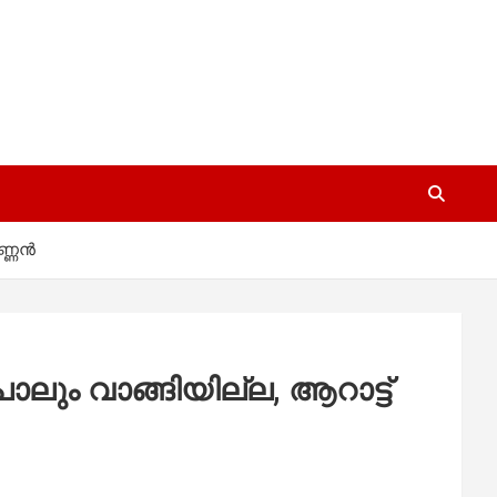
ണ്ണൻ
ം വാങ്ങിയില്ല, ആറാട്ട്