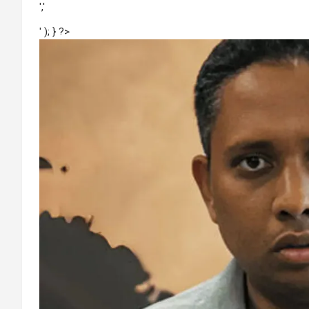
','
' ); } ?>