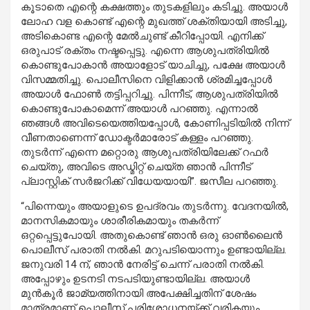
കൂടാതെ എന്റെ കക്ഷത്തും തുടകളിലും കടിച്ചു. അയാൾ
ലോഹ വള കൊണ്ട് എന്റെ മുഖത്ത് ശക്തിയായി അടിച്ചു,
അടികൊണ്ട എന്റെ മേൽചുണ്ട് കീറിപ്പോയി. എനിക്ക്
ഒരുപാട് രക്തം നഷ്ടപ്പെട്ടു. എന്നെ ആശുപത്രിയിൽ
കൊണ്ടുപോകാൻ അയാളോട് യാചിച്ചു, പക്ഷേ അയാൾ
വിസമ്മതിച്ചു. പൊലീസിനെ വിളിക്കാൻ ശ്രമിച്ചപ്പോൾ
അയാൾ ഫോൺ തട്ടിപ്പറിച്ചു. പിന്നീട്, ആശുപത്രിയിൽ
കൊണ്ടുപോകാമെന്ന് അയാൾ പറഞ്ഞു. എന്നാൽ
ഞങ്ങൾ അവിടെയെത്തിയപ്പോൾ, കോണിപ്പടിയിൽ നിന്ന്
വീണതാണെന്ന് ഡോക്ടർമാരോട് കള്ളം പറഞ്ഞു.
തുടർന്ന് എന്നെ മറ്റൊരു ആശുപത്രിയിലേക്ക് റഫർ
ചെയ്തു, അവിടെ അഡ്മിറ്റ് ചെയ്ത ഞാൻ പിന്നീട്
പ്ലാസ്റ്റിക് സർജറിക്ക് വിധേയയായി”. ​ജസീല പറഞ്ഞു.
“പിന്നെയും അയാളുടെ ഉപദ്രവം തുടർന്നു. വേദനയിൽ,
മാനസികമായും ശാരീരികമായും തകർന്ന്
ഒറ്റപ്പെട്ടുപോയി. അതുകൊണ്ട് ഞാൻ ഒരു ഓൺലൈൻ
പൊലീസ് പരാതി നൽകി. മറുപടിയൊന്നും ഉണ്ടായില്ല.
ജനുവരി 14 ന്, ഞാൻ നേരിട്ട് ചെന്ന് പരാതി നൽകി.
അപ്പോഴും ഉടനടി നടപടിയുണ്ടായില്ല. അയാൾ
മുൻകൂർ ജാമ്യത്തിനായി അപേക്ഷിച്ചതിന് ശേഷം
മാത്രമാണ് പൊലീസ് പരിശോധനയ്ക്ക് വരികയും