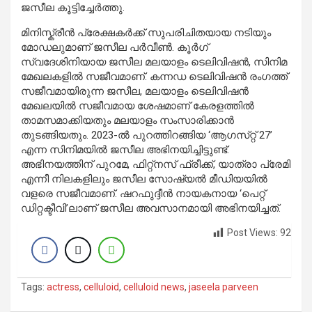
ജസീല കൂട്ടിച്ചേർത്തു.
മിനിസ്ക്രീൻ പ്രേക്ഷകർക്ക് സുപരിചിതയായ നടിയും
മോഡലുമാണ് ജസീല പർവീൺ. കൂർഗ്
സ്വദേശിനിയായ ജസീല മലയാളം ടെലിവിഷൻ, സിനിമ
മേഖലകളിൽ സജീവമാണ്. കന്നഡ ടെലിവിഷൻ രംഗത്ത്
സജീവമായിരുന്ന ജസീല, മലയാളം ടെലിവിഷൻ
മേഖലയിൽ സജീവമായ ശേഷമാണ് കേരളത്തിൽ
താമസമാക്കിയതും മലയാളം സംസാരിക്കാൻ
തുടങ്ങിയതും. 2023-ൽ പുറത്തിറങ്ങിയ ‘ആഗസ്‌റ്റ് 27’
എന്ന സിനിമയിൽ ജസീല അഭിനയിച്ചിട്ടുണ്ട്.
അഭിനയത്തിന് പുറമേ, ഫിറ്റ്നസ് ഫ്രീക്ക്, യാത്രാ പ്രേമി
എന്നീ നിലകളിലും ജസീല സോഷ്യൽ മീഡിയയിൽ
വളരെ സജീവമാണ്. ഷറഫുദ്ദീൻ നായകനായ ‘പെറ്റ്
ഡിറ്റക്ടീവി’ലാണ് ജസീല അവസാനമായി അഭിനയിച്ചത്.
Post Views:
92
Tags:
actress
,
celluloid
,
celluloid news
,
jaseela parveen