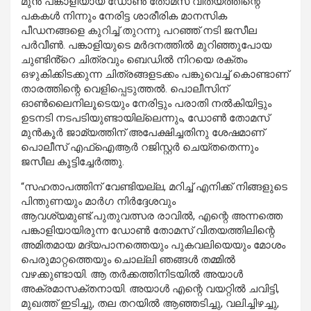
മുൻ പങ്കാളിയായ ഡോൺ തോമസ് വിതയത്തിന്റെ
പകകൾ നിന്നും നേരിട്ട ശാരീരിക മാനസിക
പീഡനങ്ങളെ കുറിച്ച് തുറന്നു പറഞ്ഞ് നടി ജസീല
പർവീൺ. പങ്കാളിയുടെ മർദനത്തിൽ മുറിഞ്ഞുപോയ
ചുണ്ടിൻ്റെ ചിത്രവും ബെഡിൽ നിറയെ രക്തം
ഒഴുകിക്കിടക്കുന്ന ചിത്രങ്ങളടക്കം പങ്കുവെച്ച് കൊണ്ടാണ്
താരത്തിന്റെ വെളിപ്പെടുത്തൽ. പൊലീസിന്
ഓൺലൈനിലൂടെയും നേരിട്ടും പരാതി നൽകിയിട്ടും
ഉടനടി നടപടിയുണ്ടായില്ലെന്നും, ഡോൺ തോമസ്
മുൻകൂർ ജാമ്യത്തിന് അപേക്ഷിച്ചതിനു ശേഷമാണ്
പൊലീസ് എഫ്ഐആർ റജിസ്റ്റർ ചെയ്തതെന്നും
ജസീല കൂട്ടിച്ചേർത്തു.
“സഹതാപത്തിന് വേണ്ടിയല്ല, മറിച്ച് എനിക്ക് നിങ്ങളുടെ
പിന്തുണയും മാർഗ നിർദ്ദേശവും
ആവശ്യമുണ്ട്.പുതുവത്സര രാവിൽ, എന്റെ അന്നത്തെ
പങ്കാളിയായിരുന്ന ഡോൺ തോമസ് വിതയത്തിലിന്റെ
അമിതമായ മദ്യപാനത്തെയും പുകവലിയെയും മോശം
പെരുമാറ്റത്തെയും ചൊല്ലി ഞങ്ങൾ തമ്മിൽ
വഴക്കുണ്ടായി. ആ തർക്കത്തിനിടയിൽ അയാൾ
അക്രമാസക്തനായി. അയാൾ എന്റെ വയറ്റിൽ ചവിട്ടി,
മുഖത്ത് ഇടിച്ചു, തല തറയിൽ ആഞ്ഞടിച്ചു, വലിച്ചിഴച്ചു,