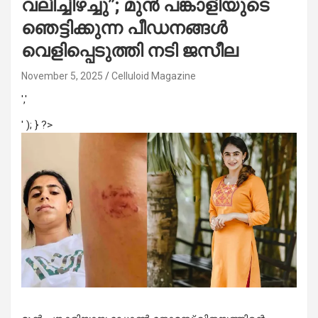
വലിച്ചിഴച്ചു”; മുൻ പങ്കാളിയുടെ
ഞെട്ടിക്കുന്ന പീഡനങ്ങൾ
വെളിപ്പെടുത്തി നടി ജസീല
November 5, 2025
Celluloid Magazine
','
' ); } ?>