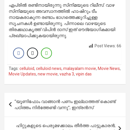
ഏപ്രില്‍ രണ്ടിനാ
യിരുന്നു
സിനിമയുടെ റിലീസ്. വാഴ
സിനിമയുടെ അവസാനത്തില്‍ ഹാഷിറും ടീം
നായകരാകുന്ന രണ്ടാം ഭാഗത്തെക്കുറിച്ചുള്ള
സൂചനകള്‍ ഉണ്ടായിരുന്നു. പിന്നാലെ വാഴയുടെ
തിരക്കഥാകൃത്ത് വിപിന്‍ ദാസ് ഇത് ഔദ്യോഗികമായി
പ്രഖ്യാപിക്കുകയായിരുന്നു.
Post Views:
66
Tags:
celluloid
,
celluloid news
,
malayalam movie
,
Movie News
,
Movie Updates
,
new movie
,
vazha 3
,
vipin das
Post
“യൂണിഫോം വാങ്ങാൻ പണം ഇല്ലാത്തത് കൊണ്ട്
navigation
പഠിത്തം നിർത്തേണ്ടി വന്നു”; ഇന്ദ്രൻസ്
ഹിറ്റുകളുടെ പെരുമഴക്കാലം തീർത്ത പാട്ടുകാരൻ;