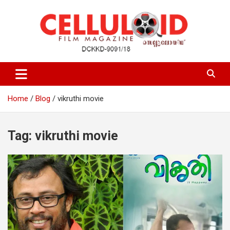
Skip
to
content
Film Magazine
celluloid
Home
Blog
vikruthi movie
Tag:
vikruthi movie