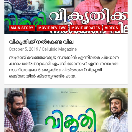
MAIN STORY
MOVIE REVIEWS
MOVIE UPDATES
VIDEOS
വികൃതിക്ക് നല്‍കേണ്ട വില
October 5, 2019
Celluloid Magazine
സുരാജ് വെഞ്ഞാറമൂട്, സൗബിന്‍ എന്നിവരെ പ്രധാന
കഥാപാത്രങ്ങളാക്കി എം.സി ജോസഫ് എന്ന നവാഗത
സംവിധായകന്‍ ഒരുക്കിയ ചിത്രമാണ് വികൃതി.
മെട്രോയില്‍ കിടന്നുറങ്ങിപോയ…