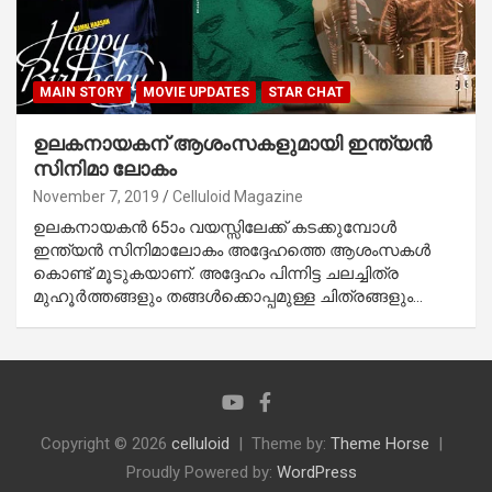
MAIN STORY
MOVIE UPDATES
STAR CHAT
ഉലകനായകന് ആശംസകളുമായി ഇന്ത്യന്‍
സിനിമാ ലോകം
November 7, 2019
Celluloid Magazine
ഉലകനായകന്‍ 65ാം വയസ്സിലേക്ക് കടക്കുമ്പോള്‍
ഇന്ത്യന്‍ സിനിമാലോകം അദ്ദേഹത്തെ ആശംസകള്‍
കൊണ്ട് മൂടുകയാണ്. അദ്ദേഹം പിന്നിട്ട ചലച്ചിത്ര
മുഹൂര്‍ത്തങ്ങളും തങ്ങള്‍ക്കൊപ്പമുള്ള ചിത്രങ്ങളും…
Copyright © 2026
celluloid
Theme by:
Theme Horse
Proudly Powered by:
WordPress