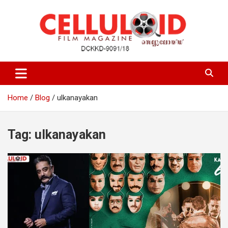
Skip
to
content
Film Magazine
celluloid
Home
Blog
ulkanayakan
Tag:
ulkanayakan