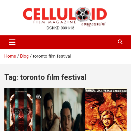
Skip
to
content
Film Magazine
celluloid
Home
Blog
toronto film festival
Tag:
toronto film festival