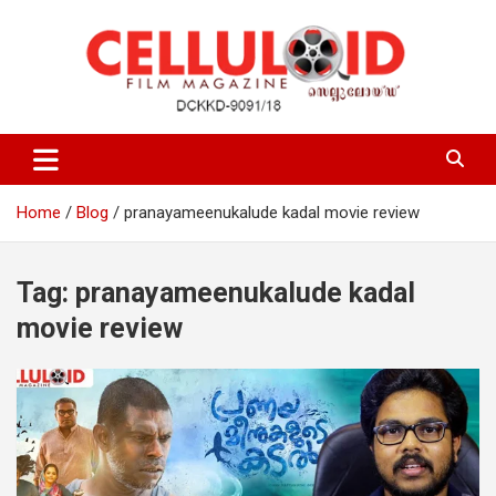
Skip
to
content
Film Magazine
celluloid
Home
Blog
pranayameenukalude kadal movie review
Tag:
pranayameenukalude kadal
movie review