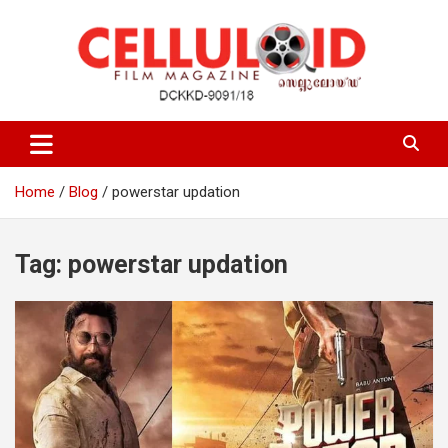
Skip
to
content
Film Magazine
celluloid
Home
Blog
powerstar updation
Tag:
powerstar updation