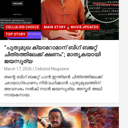
CELLULOID CHOICE
MAIN STORY
MOVIE UPDATES
TOP STORY
“പുതുമുഖ ക്യാമറാമാന് ബിഗ് ബജറ്റ്
ചിത്രത്തിലേക്ക് ക്ഷണം”; മാതൃകയായി
ജയസൂര്യ
March 17, 2026
Celluloid Magazine
തന്റെ ബിഗ് ബജറ്റ് പാൻ ഇന്ത്യൻ ചിത്രത്തിലേക്ക്
ഛായാഗ്രഹണം നിർവഹിക്കാൻ പുതുമുഖത്തിന്
അവസരം നൽകി നടൻ ജയസൂര്യ. അസ്കർ അലി
നായകനായ…