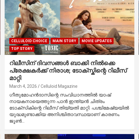
CELLULOID CHOICE
MAIN STORY
MOVIE UPDATES
TOP STORY
റിലീസിന് ദിവസങ്ങൾ ബാക്കി നിൽക്കെ
പ്രേക്ഷകർക്ക് നിരാശ; ടോക്സ്കിന്റെ റിലീസ്
മാറ്റി
March 4, 2026
Celluloid Magazine
ഗീതുമോഹൻദാസിന്റെ സംവിധാനത്തിൽ യാഷ്
നായകനായെത്തുന്ന പാൻ ഇന്ത്യൻ ചിത്രം
ടോക്‌സികിന്റെ റിലീസ് തിയ്യതി മാറ്റി. പശ്ചിമേഷ്യയില്‍
യുദ്ധമുണ്ടാക്കിയ അനിശ്ചിതാവസ്ഥയാണ് കാരണം.
ജൂണ്‍…