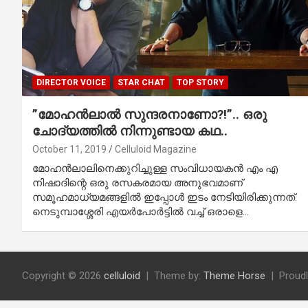
DIRECTOR VOICE
STAR CHAT
TOP STORY
”മോഹന്‍ലാല്‍ സുന്ദരനാണോ?!”.. ഒരു
ചോദ്യത്തില്‍ നിന്നുണ്ടായ കഥ..
October 11, 2019
Celluloid Magazine
മോഹന്‍ലാലിനെക്കുറിച്ചുള്ള സംവിധായകന്‍ എം എ
നിഷാദിന്റെ ഒരു രസകരമായ അനുഭവമാണ്
സമൂഹമാധ്യമങ്ങളില്‍ ഇപ്പോള്‍ ഇടം നേടിയിരിക്കുന്നത്.
നെടുമ്പാശ്ശേരി എയര്‍പോര്‍ട്ടില്‍ വച്ച് ഒരാളെ…
Copyright © 2026
celluloid
Theme by:
Theme Horse
Proud