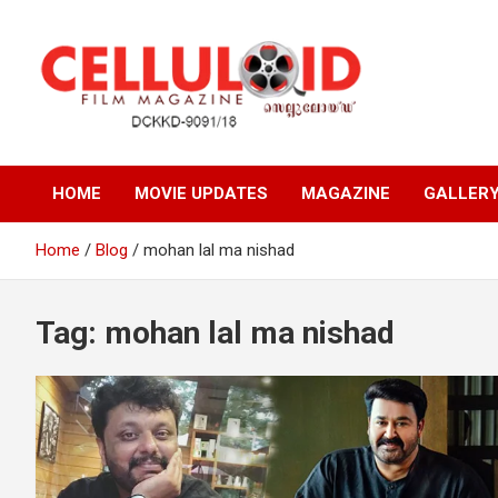
Skip
to
content
Film Magazine
celluloid
HOME
MOVIE UPDATES
MAGAZINE
GALLER
Home
Blog
mohan lal ma nishad
Tag:
mohan lal ma nishad