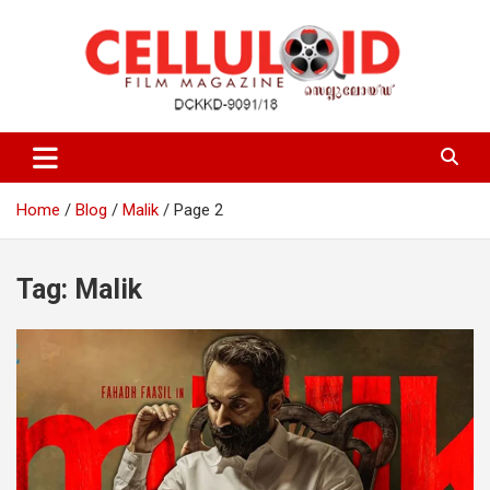
Skip
to
content
Film Magazine
celluloid
Home
Blog
Malik
Page 2
Tag:
Malik