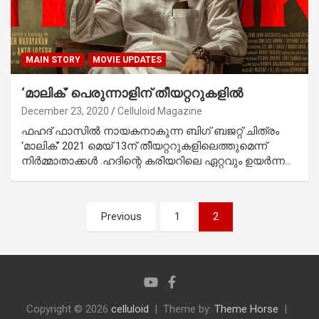
MAIN STORY
MOVIE UPDATES
‘മാലിക്’ പെരുന്നാളിന് തീയറ്ററുകളില്‍
December 23, 2020
Celluloid Magazine
ഫഹദ് ഫാസില്‍ നായകനാകുന്ന ബിഗ് ബജറ്റ് ചിത്രം
‘മാലിക്’ 2021 മെയ് 13ന് തീയറ്ററുകളിലെത്തുമെന്ന്
നിര്‍മ്മാതാക്കള്‍ .ഹദിന്റെ കരിയറിലെ ഏറ്റവും ഉയര്‍ന്ന…
Posts
Previous
1
2
pagination
Copyright © 2026
celluloid
Theme by:
Theme Horse