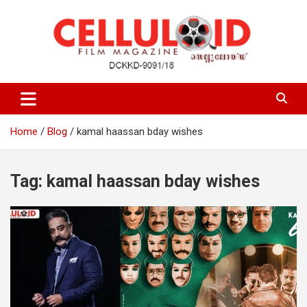
Skip
to
content
Film Magazine
celluloid
Home
Blog
kamal haassan bday wishes
Tag:
kamal haassan bday wishes