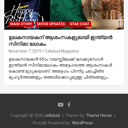
MAIN STORY
MOVIE UPDATES
STAR CHAT
ഉലകനായകന് ആശംസകളുമായി ഇന്ത്യന്‍
സിനിമാ ലോകം
November 7, 2019
Celluloid Magazine
ഉലകനായകന്‍ 65ാം വയസ്സിലേക്ക് കടക്കുമ്പോള്‍
ഇന്ത്യന്‍ സിനിമാലോകം അദ്ദേഹത്തെ ആശംസകള്‍
കൊണ്ട് മൂടുകയാണ്. അദ്ദേഹം പിന്നിട്ട ചലച്ചിത്ര
മുഹൂര്‍ത്തങ്ങളും തങ്ങള്‍ക്കൊപ്പമുള്ള ചിത്രങ്ങളും…
Copyright © 2026
celluloid
Theme by:
Theme Horse
Proudly Powered by:
WordPress