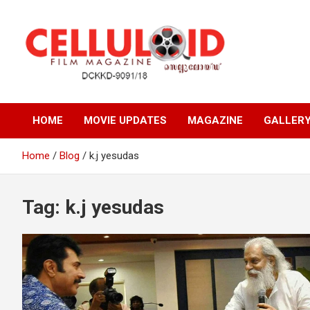
Skip
to
content
Film Magazine
celluloid
HOME
MOVIE UPDATES
MAGAZINE
GALLER
Home
Blog
k.j yesudas
Tag:
k.j yesudas