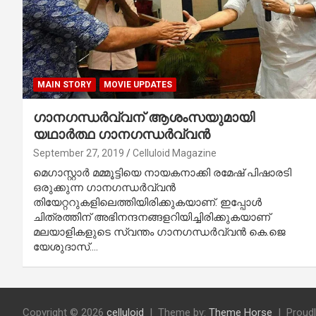
MAIN STORY
MOVIE UPDATES
ഗാനഗന്ധര്‍വ്വന് ആശംസയുമായി
യഥാര്‍ത്ഥ ഗാനഗന്ധര്‍വ്വന്‍
September 27, 2019
Celluloid Magazine
മെഗാസ്റ്റാര്‍ മമ്മൂട്ടിയെ നായകനാക്കി രമേഷ് പിഷാരടി
ഒരുക്കുന്ന ഗാനഗന്ധര്‍വ്വന്‍
തിയേറ്ററുകളിലെത്തിയിരിക്കുകയാണ്. ഇപ്പോള്‍
ചിത്രത്തിന് അഭിനന്ദനങ്ങളറിയിച്ചിരിക്കുകയാണ്
മലയാളികളുടെ സ്വന്തം ഗാനഗന്ധര്‍വ്വന്‍ കെ.ജെ
യേശുദാസ്.…
Copyright © 2026
celluloid
Theme by:
Theme Horse
Proud