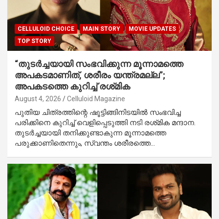
CELLULOID CHOICE
MAIN STORY
MOVIE UPDATES
TOP STORY
“തുടർച്ചയായി സംഭവിക്കുന്ന മൂന്നാമത്തെ
അപകടമാണിത്, ശരീരം യന്ത്രമല്ല”;
അപകടത്തെ കുറിച്ച് രശ്‌മിക
August 4, 2026
Celluloid Magazine
പുതിയ ചിത്രത്തിന്റെ ഷൂട്ടിങ്ങിനിടയിൽ സംഭവിച്ച
പരിക്കിനെ കുറിച്ച് വെളിപ്പെടുത്തി നടി രശ്‌മിക മന്ദാന.
തുടർച്ചയായി തനിക്കുണ്ടാകുന്ന മൂന്നാമത്തെ
പരുക്കാണിതെന്നും, സ്വന്തം ശരീരത്തെ…