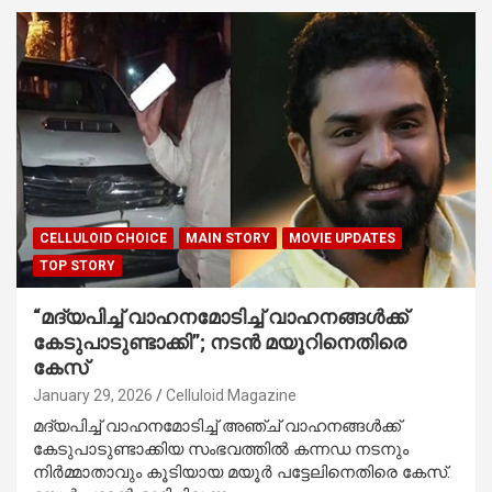
CELLULOID CHOICE
MAIN STORY
MOVIE UPDATES
TOP STORY
“മദ്യപിച്ച് വാഹനമോടിച്ച് വാഹനങ്ങൾക്ക്
കേടുപാടുണ്ടാക്കി”; നടൻ മയൂറിനെതിരെ
കേസ്
January 29, 2026
Celluloid Magazine
മദ്യപിച്ച് വാഹനമോടിച്ച് അഞ്ച് വാഹനങ്ങൾക്ക്
കേടുപാടുണ്ടാക്കിയ സംഭവത്തിൽ കന്നഡ നടനും
നിർമ്മാതാവും കൂടിയായ മയൂർ പട്ടേലിനെതിരെ കേസ്.