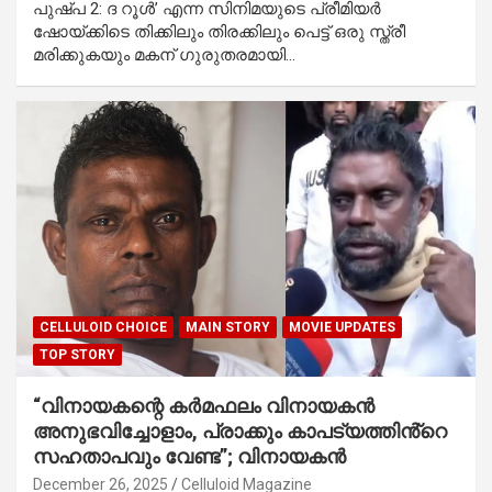
പുഷ്പ 2: ദ റൂൾ’ എന്ന സിനിമയുടെ പ്രീമിയർ
ഷോയ്ക്കിടെ തിക്കിലും തിരക്കിലും പെട്ട് ഒരു സ്ത്രീ
മരിക്കുകയും മകന് ഗുരുതരമായി…
CELLULOID CHOICE
MAIN STORY
MOVIE UPDATES
TOP STORY
“വിനായകന്റെ കർമഫലം വിനായകൻ
അനുഭവിച്ചോളാം, പ്രാക്കും കാപട്യത്തിൻ്റെ
സഹതാപവും വേണ്ട”; വിനായകൻ
December 26, 2025
Celluloid Magazine