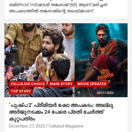
തമിഴ്‌നാട് സ്വദേശി തങ്കരാജ് (60) ആണ് മരിച്ചത്.
അപകടത്തിൽ തങ്കരാജിന്റെ തലയ്ക്കാണ്…
CELLULOID CHOICE
MAIN STORY
MOVIE UPDATES
TOP STORY
‘പുഷ്പ 2’ പ്രീമിയർ ഷോ അപകടം: അല്ലു
അർജുനടക്കം 24 പേരെ പ്രതി ചേർത്ത്
കുറ്റപത്രം
December 27, 2025
Celluloid Magazine