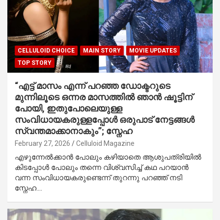
CELLULOID CHOICE
MAIN STORY
MOVIE UPDATES
TOP STORY
“എട്ട് മാസം എന്ന് പറഞ്ഞ ഡോക്ടറുടെ
മുന്നിലൂടെ ഒന്നര മാസത്തില്‍ ഞാന്‍ ഷൂട്ടിന്
പോയി, ഇതുപോലെയുള്ള
സംവിധായകരുള്ളപ്പോൾ ഒരുപാട് നേട്ടങ്ങള്‍
സ്വന്തമാക്കാനാകും”; സ്നേഹ
February 27, 2026
Celluloid Magazine
എഴുന്നേൽക്കാൻ പോലും കഴിയാതെ ആശുപത്രിയിൽ
കിടപ്പോൾ പോലും തന്നെ വിശ്വസിച്ച് കഥ പറയാൻ
വന്ന സംവിധായകരുണ്ടെന്ന് തുറന്നു പറഞ്ഞ് നടി
സ്നേഹ.…