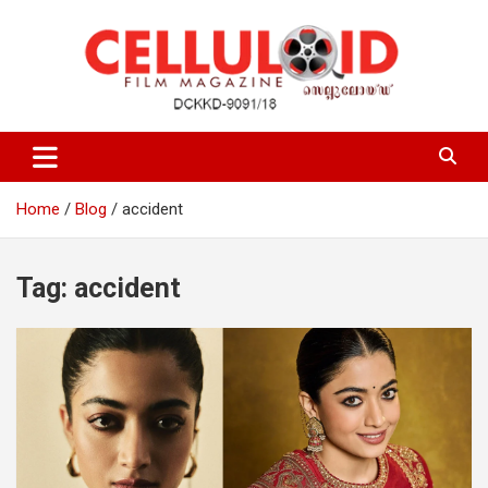
Skip
to
content
Film Magazine
celluloid
Home
Blog
accident
Tag:
accident