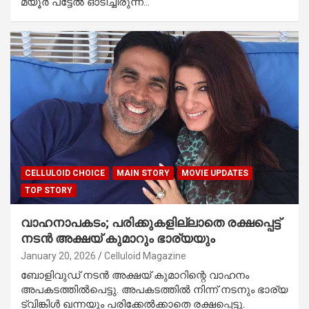
മയൂർ പട്ടേൽ ഓടിച്ചിരുന്ന…
CELLULOID CHOICE
MAIN STORY
MOVIE UPDATES
TOP STORY
വാഹനാപകടം; പരിക്കുകളില്ലാതെ രക്ഷപ്പെട്ട്
നടൻ അക്ഷയ് കുമാറും ഭാര്യയും
January 20, 2026
Celluloid Magazine
ബോളിവുഡ് നടൻ അക്ഷയ് കുമാറിന്റെ വാഹനം
അപകടത്തിൽപെട്ടു. അപകടത്തിൽ നിന്ന് നടനും ഭാര്യ
ട്വിങ്കിൾ ഖന്നയും പരിക്കേൽക്കാതെ രക്ഷപ്പെട്ടു.