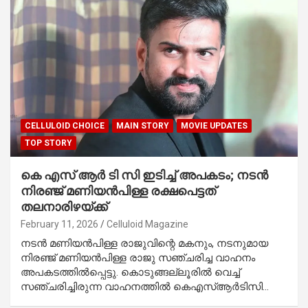
CELLULOID CHOICE
MAIN STORY
MOVIE UPDATES
TOP STORY
കെ എസ് ആർ ടി സി ഇടിച്ച് അപകടം; നടൻ
നിരഞ്ജ് മണിയൻപിള്ള രക്ഷപെട്ടത്
തലനാരിഴയ്ക്ക്
February 11, 2026
Celluloid Magazine
നടൻ മണിയൻപിള്ള രാജുവിന്റെ മകനും, നടനുമായ
നിരഞ്ജ് മണിയൻപിള്ള രാജു സഞ്ചരിച്ച വാഹനം
അപകടത്തിൽപ്പെട്ടു. കൊടുങ്ങല്ലൂരിൽ വെച്ച്
സഞ്ചരിച്ചിരുന്ന വാഹനത്തിൽ കെഎസ്ആർടിസി…