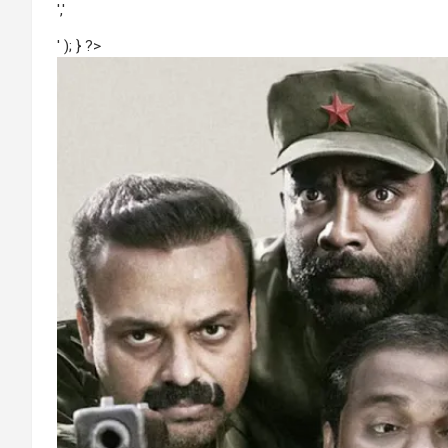
','
' ); } ?>