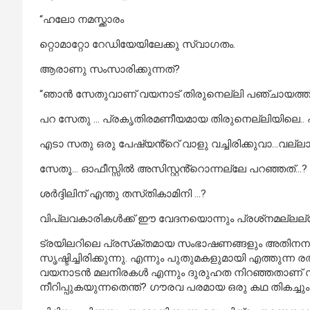
“ഹലോ നമസ്ക്കാരം
റ്റൊമാറ്റോ റേഡിയേയിലേക്കു സ്വാഗതം.
ആരാണു സംസാരിക്കുന്നത്?
“ഞാൻ സേതുവാണ് വയനാട് തിരുനെല്ലി പഞ്ചായത്ത് തോൽ
പറ സേതു … പ്രകൃതിരമണീയമായ തിരുനെല്ലിയിലെ.. പ
എടാ സതു ഒരു പേഷ്യൻ്റെ് വാളു വച്ചിരിക്കുവാ…വല്ലാത്
സേതൂ… ഓഫീസ്സിൽ അസിസ്റ്റൻ്റൊന്നല്ലേ പറഞ്ഞത്…?
ശർദ്ദിലിന് എന്തു തസ്‌തികാമിനി …?
വിപ്ലവകാരികൾക്ക് ഈ വേദനയൊന്നും പ്രശ്‌നമല്ലല
ട്രയിലറിലെ പ്രസ്‌ക്തമായ സംഭാഷണങ്ങളും അതിനന
സൃഷ്ടിച്ചിരിക്കുന്നു. എന്നും പുതുമകളുമായി എത്തുന
വയനാടൻ മലനിരകൾ എന്നും ദുരുഹത നിറഞ്ഞതാണ്
നീറിപ്പുകയുന്നതെന്ത്? ഗൗരവ പരമായ ഒരു കഥ തികച്ചു