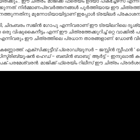
ിക്കും… ഈ ചിത്രം. മാജിക്ക് ഫ്രെയിം ഉദയാ പിക്ച്ചേഴ്‌സ് എന്നീ 
ുന്നത്. നിർമ്മാണപ്രവർത്തനങ്ങൾ പൂർത്തിയായ ഈ ചിത്രത്തി
ത്തുന്നതിനു മുന്നോടിയായിട്ടാണ് ഇപ്പോൾ ട്രയിലർ പ്രകാശനം 
ചിദംബരം സജിൻ ഗോപു എന്നിവരാണ് ഈ ട്രയിലറിലെ ദൃശ്യങ്ങള
ു വിഷുകൈനീട്ടം എന്ന് ഈ ചിത്രത്തേക്കുറിച്ച് ഒറ്റ വാക്കിൽ
് എന്നിവരും ഈ ചിത്രത്തിലെ പ്രധാന താരങ്ങളാണ്. ഡോൺ 
ോത്ത്. എക്സിക്കുട്ടീവ് പ്രൊഡ്യൂസർ – ജസ്റ്റിൻ സ്റ്റീഫ
ട്രിബ്യൂഷൻ ഹെഡ് – ബബിൻ ബാബു’ ആർട്ട് – ഇന്ദുലാൽ കവീദ്.
മേശ്വരൻ. മാജിക്ക് ഫ്രെയിം റിലീസ് ഈ ചിത്രം പ്രദർശനത്