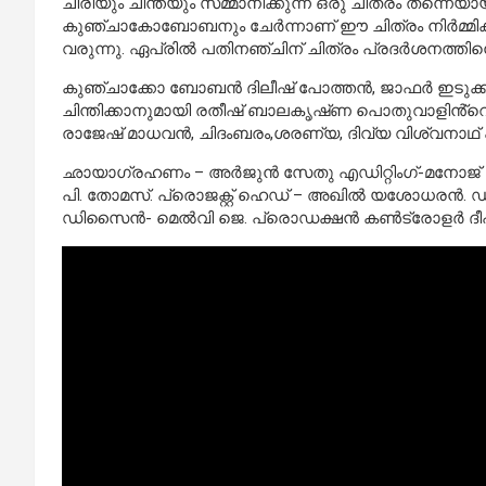
ചിരിയും ചിന്തയും സമ്മാനിക്കുന്ന ഒരു ചിത്രം തന്നെയായിര
കുഞ്ചാകോബോബനും ചേർന്നാണ് ഈ ചിത്രം നിർമ്മിക്ക
വരുന്നു. ഏപ്രിൽ പതിനഞ്ചിന് ചിത്രം പ്രദർശനത്തിനെ
കുഞ്ചാക്കോ ബോബൻ ദിലീഷ് പോത്തൻ, ജാഫർ ഇടുക്കി, 
ചിന്തിക്കാനുമായി രതീഷ് ബാലകൃഷ്‌ണ പൊതുവാളിൻ്റെ ഒര
രാജേഷ് മാധവൻ, ചിദംബരം,ശരണ്യ, ദിവ്യ വിശ്വനാഥ
ഛായാഗ്രഹണം – അർജുൻ സേതു എഡിറ്റിംഗ്-മനോജ് കണ്ണ
പി. തോമസ്. പ്രൊജക്റ്റ് ഹെഡ് – അഖിൽ യശോധരൻ. ഡിസ്
ഡിസൈൻ- മെൽവി ജെ. പ്രൊഡക്ഷൻ കൺട്രോളർ ദീപക് പര