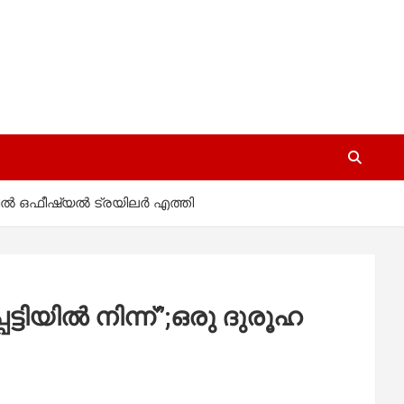
തിൽ ഒഫീഷ്യൽ ട്രയിലർ എത്തി
ിയിൽ നിന്ന്”;ഒരു ദുരൂഹ