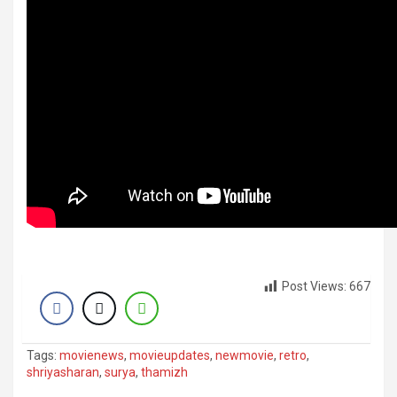
Post Views:
667
Tags:
movienews
,
movieupdates
,
newmovie
,
retro
,
shriyasharan
,
surya
,
thamizh