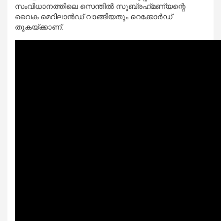
സംവിധാനത്തിലെ സെന്തിൽ സുബ്രഹ്‌മണ്യന്റെ
വൈക മെറിലാൻഡ് വാങ്ങിയതും റെക്കോർഡ്
തുകയ്ക്കാണ്.