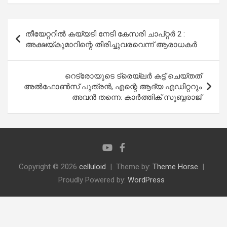
Post
തീയേറ്ററിൽ കയ്യടി നേടി കേസരി ചാപ്റ്റർ 2 :
navigation
അക്ഷയ്കുമാറിന്റെ തിരിച്ചുവരവെന്ന് ആരാധകർ
റെട്രോയുടെ ട്രെയ്‌ലർ കട്ട് ചെയ്തത്
അൽഫോൺസ് പുത്രൻ, എന്റെ ആദ്യ എഡിറ്ററും
അവൻ തന്നെ: കാർത്തിക് സുബ്ബരാജ്
Copyright © 2026
celluloid
Theme by:
Theme Horse
Proudly Powered by:
WordPress