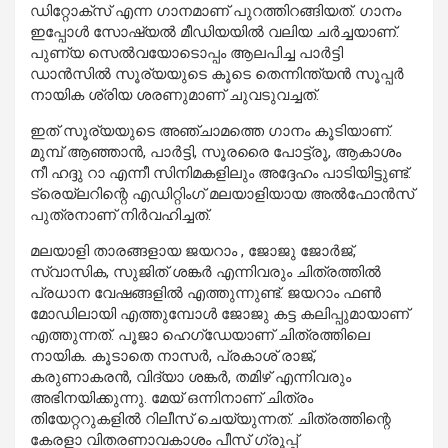
ഡിറ്റോക്സ് എന്ന ഗാനമാണ് പുറത്തിറങ്ങിയത്. ഗാനം
ഇപ്പോൾ സോഷ്യൽ മീഡിയയിൽ വലിയ ചർച്ചയാണ്.
പുണ്യ സെൽവയോടൊപ്പം ആലപിച്ച പാർട്ടി
ഡാൻസിൽ സൂര്യയുടെ കൂടെ തെന്നിന്ത്യൻ സൂപ്പർ
നായിക ശ്രിയ ശരണുമാണ് ചുവടുവച്ചത്.
ഇത് സൂര്യയുടെ അഞ്ചാമത്തെ ഗാനം കൂടിയാണ്.
മുമ്പ് ആഞ്ഞാൻ, പാർട്ടി, സൂരരൈ പോട്ട്രൂ, ആകാശം
നീ ഹദ്ദു റാ എന്നീ സിനിമകളിലും അദ്ദേഹം പാടിയിട്ടുണ്ട്.
ട്രെയ്ലറിന്റെ എഡിറ്റിംഗ് മലയാളിയായ അൽഫോൻസ്
പുത്രനാണ് നിർവഹിച്ചത്.
മലയാളി താരങ്ങളായ ജയറാം , ജോജു ജോർജ്,
സ്വാസിക, സുജിത് ശങ്കർ എന്നിവരും ചിത്രത്തിൽ
പ്രധാന വേഷങ്ങളിൽ എത്തുന്നുണ്ട്. ജയറാം ഫൺ
മോഡിലായി എത്തുമ്പോൾ ജോജു കട്ട കലിപ്പുമായാണ്
എത്തുന്നത്. പൂജാ ഹെഗ്ഡേയാണ് ചിത്രത്തിലെ
നായിക. കൂടാതെ നാസർ, പ്രകാശ് രാജ്,
കരുണാകരൻ, വിദ്യാ ശങ്കർ, തമിഴ് എന്നിവരും
അഭിനയിക്കുന്നു. മേയ് ഒന്നിനാണ് ചിത്രം
തിയേറ്ററുകളിൽ റിലീസ് ചെയ്യുന്നത്. ചിത്രത്തിന്റെ
കേരളാ വിതരണാവകാശം പീസ് ഗ്രൂപ്പ്