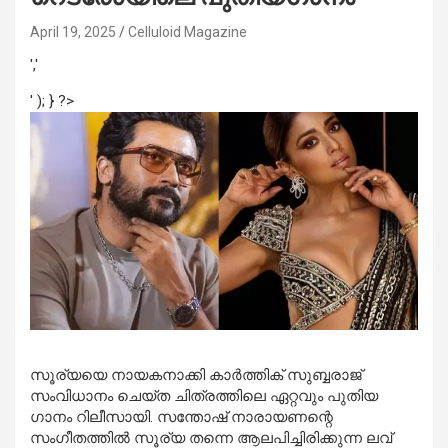
April 19, 2025
Celluloid Magazine
','
' ); } ?>
സൂര്യയെ നായകനാക്കി കാർത്തിക് സുബ്ബരാജ്
സംവിധാനം ചെയ്ത ചിത്രത്തിലെ ഏറ്റവും പുതിയ
ഗാനം റിലീസായി. സന്തോഷ് നാരായണന്റെ
സംഗീതത്തിൽ സൂര്യ തന്നെ ആലപിച്ചിരിക്കുന്ന ലവ്