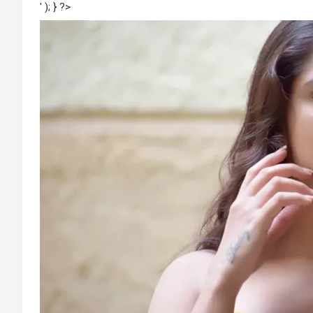
' ); } ?>