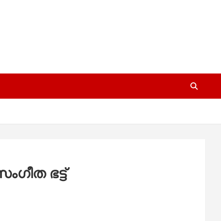
ംഗീത ഭട്ട്