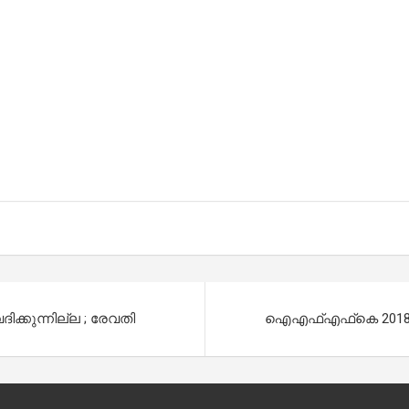
ക്കുന്നില്ല ; രേവതി
ഐഎഫ്എഫ്‌കെ 2018 ;ച