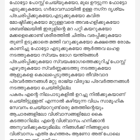
ഫോട്ടോ പോസ്റ്റ് ചെയ്യുകയോ, മുല ഊട്ടുന്ന ഫോട്ടോ
എടുക്കുകയോ, ഗര്‍ഭാവസ്ഥയില്‍ ഉള്ള നഗ്‌ന ദൃശ്യം
പ്രചരിപ്പിക്കുകയോ,എടുക്കുകയോ കവിത
മോഷ്ട്ടിക്കുകയോ മറ്റുള്ളവരെ അവഹേളിക്കുകയോ
ശബരിമലയില്‍ ഇരുളിന്റെ മറ പറ്റി കയറുകയോ
മക്കളെക്കൊണ്ട് ശരീരത്തില്‍ ചിത്രം വരപ്പിക്കുകയോ
തുണി ഉടുക്കാതെ മത്തി വറുക്കുകയോ കക്ഷത്തെ രോമം
കാണിച്ചു ഫോട്ടോ എടുക്കുകയോ ആര്‍ത്തവ ലഹള
നടത്തുകയോ സ്വയം ഭോഗ യന്ത്രങ്ങള്‍
പ്രചരിപ്പിക്കുകയോ സ്വയംഭോഗത്തെക്കുറിച്ച് പോസ്റ്റ്
എഴുതുകയോ സ്വര്‍ണ്ണക്കടത്തു നടത്തുകയോ
ആളുകളെ കൊലപ്പെടുത്തുകയോ തീവ്രവാദ
പ്രവര്‍ത്തനങ്ങള്‍ മറ്റു രാജ്യ വിരുദ്ധ പ്രവര്‍ത്തനങ്ങള്‍
നടത്തുകയോ ചെയ്തിട്ടില്ല.
പകരം എന്റെ നിലപാടുകളില്‍ ഉറച്ചു നില്‍ക്കുകയാണ്
ചെയ്തിട്ടുള്ളത്. എന്നാല്‍ കഴിയുന്ന വിധം സാമൂഹിക
സേവനം ചെയ്യാറുണ്ട്.ഒരു മതത്തിന്റെയും
ആചാരങ്ങളിലോ വിശ്വാസങ്ങളിലോ കൈ
കടത്താറില്ല. എന്റെ വിശ്വാസം ഹനിക്കാന്‍
അനുവദിക്കുകയുമില്ല. നിങ്ങള്‍ക്ക് നിങ്ങളുടെ
വിശ്വാസം എത്ര മഹത്തരം ആണോ അത് പോലെ