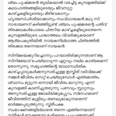
ശ്യം പുഷ്‌ക്കരന്‍ തൂലികയാല്‍ വരച്ചിട്ട കുമ്പളങ്ങിയ്ക്ക്
കഥാപാത്രങ്ങളിലൂടെയും ജീവസുറ്റ
കാഴ്ച്ചകളിലൂടെയും മിഴിവേകാനും
ഹൃദയസ്പര്‍ശിയാക്കാനും സംവിധായകന്‍ മധു സി
നാരായണന് കഴിഞ്ഞിട്ടുണ്ട്. ശ്യാം പുഷ്‌ക്കരന്റെ പതിവ്
തിരക്കഥകള്‍പോലെ ചിതറിയ കാഴ്ച്ചകളിലൂടെതന്നെ
കുമ്പളങ്ങിയുടെ പശ്ചാത്തലം വിവരിക്കുകയാണ്
ആദ്യപകുതിയില്‍. നായകനില്ലാത്ത ചിത്രത്തില്‍
തിരക്കഥ തന്നെയാണ് നായകന്‍.
സിനിമയെക്കുറിച്ചൊന്നും പറയാതിരിക്കുന്നതാണ് ആ
സിനിമയോട് ചെയ്യാവുന്ന ഏറ്റവും നല്ല കാര്യമെന്ന്
തോന്നുന്നു. സമൂഹത്തിന്റെ യാഥാസ്ഥിതിക
കാഴ്ച്ചപ്പാടുകള്‍ക്കനുസരിച്ചുള്ള ഇസ്തിരി വടിവിലേക്ക്
നമ്മള്‍ ജീവിതം സെറ്റ് ചെയ്യുമ്പോള്‍ എത്രമാത്രം
ശ്വാസം മുട്ടുന്ന ഒന്നായി ജീവിതം മാറുന്നു എന്ന്
കുമ്പളങ്ങി കാണിച്ചുതരുന്നു. പണവും സ്റ്റാറ്റസും
അനുസരിച്ചുള്ള ജോലിയ്ക്കുമപ്പുറം, സ്‌നേഹമാണ്
ജീവിതത്തിന് കുളിരും തണലുമാകുന്നതെന്ന്
ഓര്‍മ്മപ്പെടുത്തുന്നു. സ്ത്രീപക്ഷ
സംഭാഷണങ്ങളില്ലാതെ തന്നെ എങ്ങിനെയാണ്
സ്ത്രീകള്‍ ഊഷരമായ ഭൂമികയെ പച്ചപ്പുള്ളതാക്കി