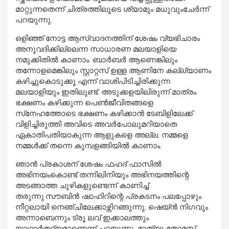
മാറ്റുന്നതെന്ന് ചിത്രത്തിലൂടെ ശ്യാമും മധുവുംചേര്‍ന്ന്
പറയുന്നു.
ഒളിഞ്ഞ് നോട്ട ആസ്വാദനത്തിന് ശേഷം വ്യഭിചാരം
അനുവദിക്കില്ലെന്ന സാധാരണ മലയാളിയെ
നമുക്കിതില്‍ കാണാം. ബാര്‍ബര്‍ ആണെങ്കിലും
തന്നോളമെങ്കിലും സ്റ്റാറ്റസ് ഉള്ള ആണിനേ കല്ല്യാണം
കഴിച്ചുകൊടുക്കൂ എന്ന് വാശിപിടിച്ചിരിക്കുന്ന
മലയാളിയും ഇതിലുണ്ട്. അടുക്കളയിലിരുന്ന് മാത്രം
ഭക്ഷണം കഴിക്കുന്ന പെണ്‍ജീവിതങ്ങളെ
സ്‌നേഹത്തോടെ ഭക്ഷണം കഴിക്കാന്‍ ടേബിളിലേക്ക്
വിളിച്ചിരുത്തി അവിടെ അവര്‍പോലുമറിയാതെ
ഏകാതിപതിയാകുന്ന ആളുകളെ അല്ല. നമ്മളെ
നമ്മള്‍ക്ക് തന്നെ കുമ്പളങ്ങിയില്‍ കാണാം.
ഞാന്‍ പ്രകാശന് ശേഷം ഫഹദ് ഫാസില്‍
അഭിനയംകൊണ്ട് തന്നിലിനിയും അഭിനയത്തിന്റെ
അടങ്ങാത്ത ചുഴികളുണ്ടെന്ന് കാണിച്ച്
തരുന്നു.സൗബിന്‍ ഷാഹിറിന്റെ പ്രകടനം പലപ്പോഴും
നീറ്റലായി നെഞ്ചിലേക്കാഴ്ന്നിറങ്ങുന്നു. ഷെയ്ന്‍ നിഗവും
അന്നാബെന്നും ട്രൂ ലവ് ഇക്കാലത്തും
യാഥാര്‍ത്ഥ്യമാണെന്ന് പറയുന്നു. മാത്യു തോമസ്