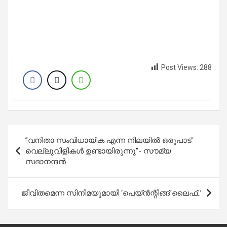
Post Views:
288
Post
”വനിതാ സംവിധായിക എന്ന നിലയിൽ ഒരുപാട്
navigation
വെല്ലുവിളികൾ ഉണ്ടായിരുന്നു”- സൗമ്യ
സദാനന്ദൻ
ജീവിതമെന്ന സിനിമയുമായി ‘പെയ്ന്‍ന്റിങ്ങ് ലൈഫ്..’