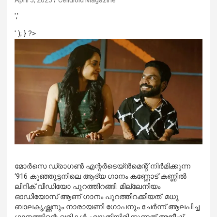
April 5, 2025
Celluloid Magazine
','
' ); } ?>
മോര്‍സെ ഡ്രാഗണ്‍ എന്റര്‍ടെയ്ന്‍മെന്റ് നിര്‍മിക്കുന്ന
‘916 കുഞ്ഞൂട്ടനിലെ ആദ്യ ഗാനം കണ്ണോട് കണ്ണിൽ
ലിറിക് വീഡിയോ പുറത്തിറങ്ങി. മില്ലേനിയം
ഓഡിയോസ് ആണ് ഗാനം പുറത്തിറക്കിയത്. മധു
ബാലകൃഷ്ണനും നാരായണി ഗോപനും ചേർന്ന് ആലപിച്ച