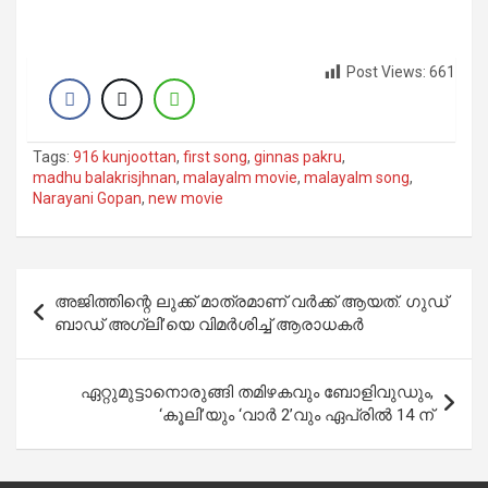
Post Views:
661
Tags:
916 kunjoottan
,
first song
,
ginnas pakru
,
madhu balakrisjhnan
,
malayalm movie
,
malayalm song
,
Narayani Gopan
,
new movie
Post
അജിത്തിന്റെ ലുക്ക് മാത്രമാണ് വർക്ക് ആയത്. ഗുഡ്
navigation
ബാഡ് അഗ്ലി’യെ വിമർശിച്ച് ആരാധകർ
ഏറ്റുമുട്ടാനൊരുങ്ങി തമിഴകവും ബോളിവുഡും,
‘കൂലി’യും ‘വാർ 2’വും ഏപ്രിൽ 14 ന്