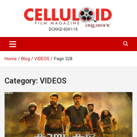
Skip
to
content
Film Magazine
celluloid
Home
Blog
VIDEOS
Page 328
Category:
VIDEOS