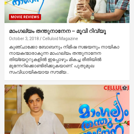
MOVIE REVIEWS
മാംഗല്യം തന്തുനാനേന – മൂവി റിവ്യൂ
October 3, 2018
Celluloid Magazine
കുഞ്ചാക്കോ ബോബനും നിമിഷ സജയനും നായികാ
നായകന്മാരാകുന്ന മാംഗല്യം തന്തുനാനേന
തിയ്യേറ്ററുകളില്‍ ഇപ്പോഴും മികച്ച രീതിയില്‍
മുന്നേറിക്കൊണ്ടിരിക്കുകയാണ്. പുതുമുഖ
സംവിധായികയായ സൗമ്യ…