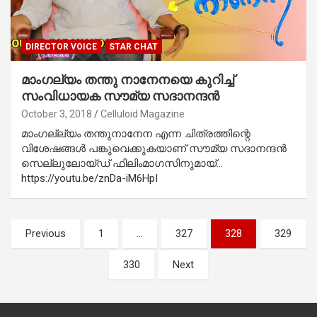
DIRECTOR VOICE
STAR CHAT
മാംഗല്യം തന്തു നാനേനയെ കുറിച്ച്
സംവിധായക സൗമ്യ സദാനന്ദന്‍
October 3, 2018
Celluloid Magazine
മാംഗല്ല്യം തന്തുനാനേന എന്ന ചിത്രത്തിന്റെ
വിശേഷങ്ങള്‍ പങ്കുവെക്കുകയാണ് സൗമ്യ സദാനന്ദന്‍
സെല്ലുലോയ്ഡ് ഫിലിംമാഗസിനുമായ്…
https://youtu.be/znDa-iM6HpI
Posts
Previous
1
…
327
328
329
pagination
330
Next