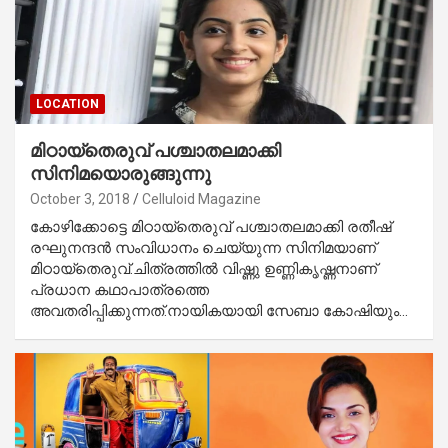
LOCATION
മിഠായ്‌തെരുവ് പശ്ചാതലമാക്കി
സിനിമയൊരുങ്ങുന്നു
October 3, 2018
Celluloid Magazine
കോഴിക്കോട്ടെ മിഠായ്‌തെരുവ് പശ്ചാതലമാക്കി രതീഷ്
രഘുനന്ദന്‍ സംവിധാനം ചെയ്യുന്ന സിനിമയാണ്
മിഠായ്‌തെരുവ്.ചിത്രത്തില്‍ വിഷ്ണു ഉണ്ണികൃഷ്ണനാണ്
പ്രധാന കഥാപാത്രത്തെ
അവതരിപ്പിക്കുന്നത്.നായികയായി സേബാ കോഷിയും…