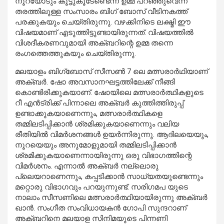
നൂറയോടും കൂട്ടുകൂടേണ്ടെന്ന് ഉമ്മ പറഞ്ഞുവെന്ന
തരത്തിലുള്ള സംസാരം ബിഗ് ബോസ് വീടിനകത്ത്
പരക്കുകയും ചെയ്തിരുന്നു. വഴക്കിനിടെ ലക്ഷ്മി ഈ
വിഷയമാണ് എടുത്തിട്ടുണ്ടായിരുന്നത്. വിഷയത്തിൽ
വിശദീകരണവുമായി അക്ബറിന്റെ ഉമ്മ തന്നെ
രംഗത്തെത്തുകയും ചെയ്തിരുന്നു.
മലയാളം ബിഗ്‌ബോസ് സീസൺ 7 ലെ മത്സരാർഥിയാണ്
അക്ബർ. ഷോ അവസാനഘട്ടത്തിലേക്ക് നീങ്ങി
കൊണ്ടിരിക്കുകയാണ്. ഷോയിലെ മത്സരാർത്ഥികളുടെ
റീ എൻട്രിക്ക് പിന്നാലെ അക്ബർ കുത്തിത്തിരുപ്പ്
ഉണ്ടാക്കുകയാണെന്നും, മത്സരാർത്ഥികളെ
തമ്മിലടിപ്പിക്കാൻ ശ്രമിക്കുകയാണെന്നും വലിയ
രീതിയിൽ വിമർശനങ്ങൾ ഉയർന്നിരുന്നു. ആദിലയെയും,
നൂറയെയും അനുമോളുമായി തമ്മിലടിപ്പിക്കാൻ
ശ്രമിക്കുകയാണെന്നായിരുന്നു ഒരു വിഭാഗത്തിന്റെ
വിമർശനം. എന്നാൽ അക്ബർ നല്ലൊരു
പ്ലെയറാണെന്നും, കപ്പടിക്കാൻ സാധ്യതയുണ്ടെന്നും
മറ്റൊരു വിഭാഗവും പറയുന്നുണ്ട്. സരിഗമപ യുടെ
നാലാം സീസണിലെ മത്സരാർത്ഥിയായിരുന്നു അക്ബർ
ഖാൻ. സംഗീത സംവിധായകൻ ഗോപി സുന്ദറാണ്
അക്ബറിനെ മലയാള സിനിമയുടെ പിന്നണി