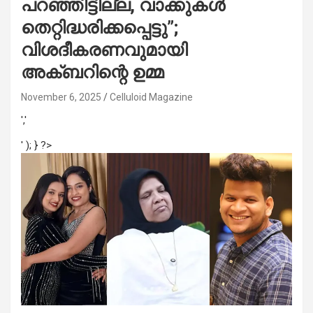
പറഞ്ഞിട്ടില്ല, വാക്കുകൾ
തെറ്റിദ്ധരിക്കപ്പെട്ടു”;
വിശദീകരണവുമായി
അക്ബറിന്റെ ഉമ്മ
November 6, 2025
Celluloid Magazine
','
' ); } ?>