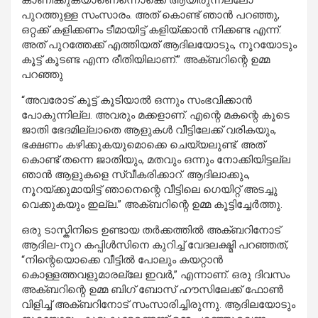
കാണിക്കുകയാണെന്നൊക്കെ ആയിരുന്നല്ലോ
പുറത്തുള്ള സംസാരം. അത് കൊണ്ട് ഞാൻ പറഞ്ഞു,
ഒറ്റക്ക് കളിക്കണം ടീമായിട്ട് കളിയ്ക്കാൻ നിക്കണ്ട എന്ന്.
അത് പുറത്തേക്ക് എത്തിയത് ആദിലയോടും, നൂറയോടും
കൂട്ട് കൂടണ്ട എന്ന രീതിയിലാണ്.” അക്ബറിന്റെ ഉമ്മ
പറഞ്ഞു
“അവരോട് കൂട്ട് കൂടിയാൽ ഒന്നും സംഭവിക്കാൻ
പോകുന്നില്ല. അവരും മക്കളാണ്. എന്റെ മകന്റെ കൂടെ
ജാതി ഭേദമില്ലാതെ ആളുകൾ വീട്ടിലേക്ക് വരികയും,
ഭക്ഷണം കഴിക്കുകയുമൊക്കെ ചെയ്യലുണ്ട്. അത്
കൊണ്ട് തന്നെ ജാതിയും, മതവും ഒന്നും നോക്കിയിട്ടല്ല
ഞാൻ ആളുകളെ സ്വീകരിക്കാറ്. ആദിലാക്കും,
നൂറയ്ക്കുമായിട്ട് ഞാനെന്റെ വീട്ടിലെ ഗെയിറ്റ് അടച്ചു
വെക്കുകയും ഇല്ല.” അക്ബറിന്റെ ഉമ്മ കൂട്ടിച്ചേർത്തു.
ഒരു ടാസ്കിനിടെ ഉണ്ടായ തർക്കത്തിൽ അക്ബറിനോട്
ആദില-നൂറ കപ്പിൾസിനെ കുറിച്ച് വേദലക്ഷ്മി പറഞ്ഞത്,
“നിന്റെയൊക്കെ വീട്ടിൽ പോലും കയറ്റാൻ
കൊള്ളത്തവളുമാരല്ലേ ഇവർ,” എന്നാണ്. ഒരു ദിവസം
അക്ബറിന്റെ ഉമ്മ ബിഗ് ബോസ് ഹൗസിലേക്ക് ഫോൺ
വിളിച്ച് അക്ബറിനോട് സംസാരിച്ചിരുന്നു. ആദിലയോടും