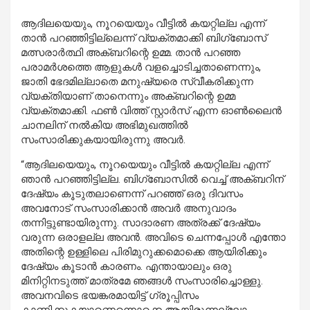
ആദിലയെയും, നൂറയെയും വീട്ടിൽ കയറ്റില്ല എന്ന്
താൻ പറഞ്ഞിട്ടില്ലെന്ന് വ്യക്തമാക്കി ബിഗ്‌ബോസ്
മത്സരാർത്ഥി അക്ബറിന്റെ ഉമ്മ. താൻ പറഞ്ഞ
പരാമർശത്തെ ആളുകൾ വളച്ചൊടിച്ചതാണെന്നും,
ജാതി ഭേദമില്ലാതെ മനുഷ്യരെ സ്വീകരിക്കുന്ന
വ്യക്തിയാണ് താനെന്നും അക്ബറിന്റെ ഉമ്മ
വ്യക്തമാക്കി. ഫൺ വിത്ത് സ്റ്റാർസ് എന്ന ഓൺലൈൻ
ചാനലിന് നൽകിയ അഭിമുഖത്തിൽ
സംസാരിക്കുകയായിരുന്നു അവർ.
“ആദിലയെയും, നൂറയെയും വീട്ടിൽ കയറ്റില്ല എന്ന്
ഞാൻ പറഞ്ഞിട്ടില്ല. ബിഗ്‌ബോസിൽ വെച്ച് അക്ബറിന്
ദേഷ്യം കൂടുതലാണെന്ന് പറഞ്ഞ് ഒരു ദിവസം
അവനോട് സംസാരിക്കാൻ അവർ അനുവാദം
തന്നിട്ടുണ്ടായിരുന്നു. സാദാരണ അത്രക്ക് ദേഷ്യം
വരുന്ന ഒരാളല്ല അവൻ. അവിടെ ചെന്നപ്പോൾ എന്തോ
അതിന്റെ ഉള്ളിലെ പിരിമുറുക്കമൊക്കെ ആയിരിക്കും
ദേഷ്യം കൂടാൻ കാരണം. എന്തായാലും ഒരു
മിനിറ്റിനടുത്ത് മാത്രമേ ഞങ്ങൾ സംസാരിച്ചൊള്ളു.
അവനവിടെ ഭയങ്കരമായിട്ട് ഗ്രൂപ്പിസം