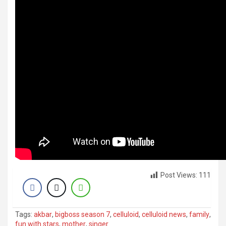
Post Views:
111
Tags:
akbar
,
bigboss season 7
,
celluloid
,
celluloid news
,
family
,
fun with stars
,
mother
,
singer