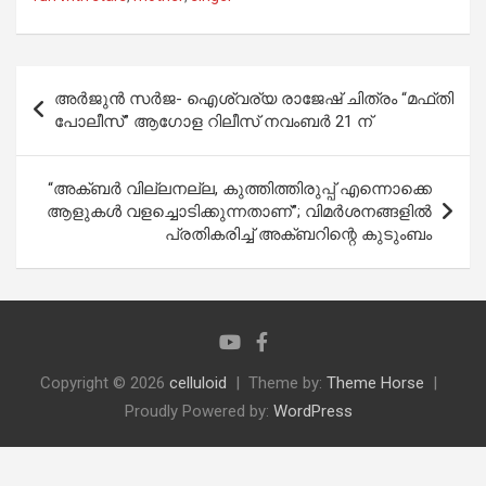
Post
അർജുൻ സർജ- ഐശ്വര്യ രാജേഷ് ചിത്രം “മഫ്തി
navigation
പോലീസ്” ആഗോള റിലീസ് നവംബർ 21 ന്
“അക്ബർ വില്ലനല്ല, കുത്തിത്തിരുപ്പ് എന്നൊക്കെ
ആളുകൾ വളച്ചൊടിക്കുന്നതാണ്”; വിമർശനങ്ങളിൽ
പ്രതികരിച്ച് അക്ബറിന്റെ കുടുംബം
Copyright © 2026
celluloid
Theme by:
Theme Horse
Proudly Powered by:
WordPress