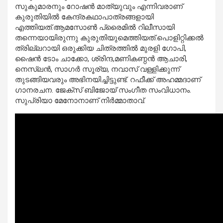
സുകുമാരനും റോഷന്‍ മാത്യുവും എന്നിവരാണ്
കുരുതിയില്‍ കേന്ദ്രകഥാപാത്രങ്ങളായി
എത്തിയത്.ആമസോണ്‍ പ്രൈമില്‍ റിലീസായി
തന്നെയായിരുന്നു കുരുതിയുമെത്തിയത്.പൊളിറ്റിക്കല്‍
ത്രില്ലറായി ഒരുക്കിയ ചിത്രത്തില്‍ മുരളി ഗോപി,
ഷൈന്‍ ടോം ചാക്കോ, ശ്രിന്ദ,മണികണ്ഠന്‍ ആചാരി,
നെസ്ലന്‍, സാഗര്‍ സൂര്യ, നവാസ് വള്ളിക്കുന്ന്
തുടങ്ങിയവരും അഭിനയിച്ചിട്ടുണ്ട്. റഫീക്ക് അഹമ്മദാണ്
ഗാനരചന. ജേക്സ് ബിജോയ് സംഗീത സംവിധാനം.
സുപ്രിയാ മേനോനാണ് നിര്‍മ്മാതാവ്.