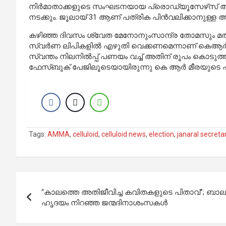
നിർമാതാക്കളുടെ സംഘടനയായ പ്രൊഡ്യൂസേഴ്‌സ് അസോസ
നടക്കും. ജൂലായ് 31 ആണ് പത്രിക പിൻവലിക്കാനുള്
കഴിഞ്ഞ ദിവസം ശ്വേത മേനോനുംസാന്ദ്ര തോമസും മത്സരിക
സ്വര്‍ണ ലിപികളില്‍ എഴുതി വെക്കണമെന്നാണ് കെആര്‍ മ
സ്വന്തം നിലനില്‍പ്പ് പണയം വച്ച് അതിന് രൂപം കൊടുത്
ഫേസ്ബുക് പേജിലൂടെയായിരുന്നു കെ ആർ മീരയുടെ 
Tags:
AMMA
,
celluloid
,
celluloid news
,
election
,
janaral secreta
Post
“കാലത്തെ അതിജീവിച്ച കവിതകളുടെ പിതാവ്”; ബാലചന്
navigation
ഹൃദയം നിറഞ്ഞ ജന്മദിനാശംസകൾ