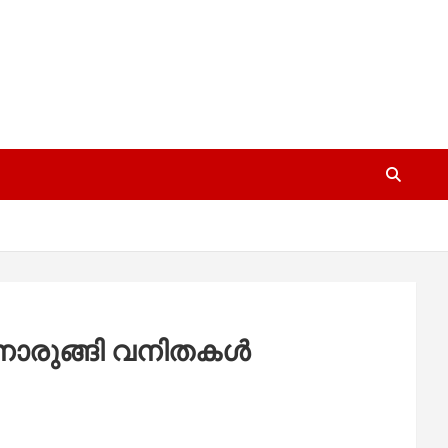
കാനൊരുങ്ങി വനിതകൾ