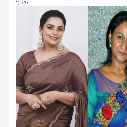
' ); } ?>