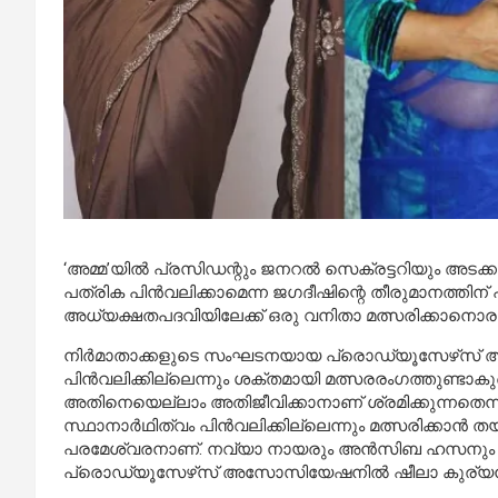
‘അമ്മ’യിൽ പ്രസിഡന്റും ജനറൽ സെക്രട്ടറിയും അടക്ക
പത്രിക പിൻവലിക്കാമെന്ന ജഗദീഷിന്റെ തീരുമാനത്തിന
അധ്യക്ഷതപദവിയിലേക്ക് ഒരു വനിതാ മത്സരിക്കാനൊരുങ
നിർമാതാക്കളുടെ സംഘടനയായ പ്രൊഡ്യൂസേഴ്‌സ് അസോ
പിൻവലിക്കില്ലെന്നും ശക്തമായി മത്സരരംഗത്തുണ്ടാകുമെന്
അതിനെയെല്ലാം അതിജീവിക്കാനാണ് ശ്രമിക്കുന്നതെന്ന
സ്ഥാനാർഥിത്വം പിൻവലിക്കില്ലെന്നും മത്സരിക്കാൻ തയ്
പരമേശ്വരനാണ്. നവ്യാ നായരും അൻസിബ ഹസനും കുക്ക
പ്രൊഡ്യൂസേഴ്‌സ് അസോസിയേഷനിൽ ഷീലാ കുര്യൻ എക്സിക