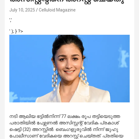
July 10, 2025
Celluloid Magazine
','
' ); } ?>
നടി ആലിയ ഭട്ടില്‍നിന്ന് 77 ലക്ഷം രൂപ തട്ടിയെടുത്ത
പരാതിയിൽ പേഴ്സണല്‍ അസിസ്റ്റന്റ് വേദിക പ്രകാശ്
ഷെട്ടി (32) അറസ്റ്റിൽ. ബെംഗളൂരുവില്‍ നിന്ന് ജുഹു
പോലീസാണ് വേദികയെ അറസ്റ്റ് ചെയ്തത്. പ്രതിയെ