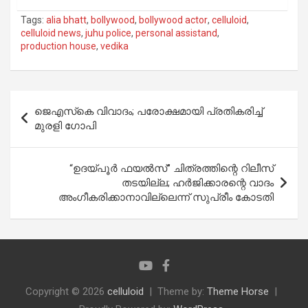
Tags:
alia bhatt
,
bollywood
,
bollywood actor
,
celluloid
,
celluloid news
,
juhu police
,
personal assistand
,
production house
,
vedika
Post
ജെഎസ്‌കെ വിവാദം; പരോക്ഷമായി പ്രതികരിച്ച്
navigation
മുരളി ഗോപി
“ഉദയ്പൂർ ഫയൽസ്” ചിത്രത്തിന്റെ റിലീസ്
തടയില്ല; ഹർജിക്കാരന്റെ വാദം
അംഗീകരിക്കാനാവില്ലെന്ന് സുപ്രീം കോടതി
Copyright © 2026
celluloid
Theme by:
Theme Horse