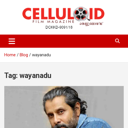
Skip
to
content
Film Magazine
celluloid
Home
Blog
wayanadu
Tag:
wayanadu