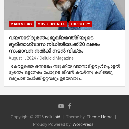
MAIN STORY
MOVIE UPDATES
TOP STORY
വയനാട് ദുരന്തം;മുഖ്യമന്ത്രിയുടെ
ദുരിതാശ്വാസ നിധിയിലേക്ക് 20 ലക്ഷം
സംഭാവന നൽകി നടൻ വിക്രം
August 1, 2024
Celluloid Magazine
കേരളത്തെ ഒന്നടങ്കം നടുക്കിയ വയനാട് ഉരുൾപ്പൊട്ടൽ
ദുരന്തം ഒട്ടനേകം പേരുടെ ജീവൻ കവർന്നു കഴിഞ്ഞു.
ഒരുപാട് പേർക്ക് ഉറ്റവരും ഉടയവരും…
Copyright © 2026
celluloid
Theme by:
Theme Horse
Proudly Powered by:
WordPress