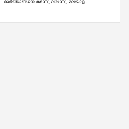
മാർത്താണ്ഡൻ കടന്നു വരുന്നു. മലയാള…