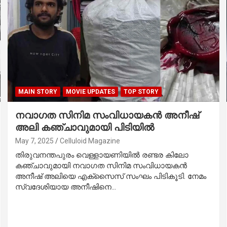
MAIN STORY
MOVIE UPDATES
TOP STORY
നവാഗത സിനിമ സംവിധായകൻ അനീഷ്
അലി കഞ്ചാവുമായി പിടിയിൽ
May 7, 2025
Celluloid Magazine
തിരുവനന്തപുരം വെള്ളായണിയിൽ രണ്ടര കിലോ
കഞ്ചാവുമായി നവാഗത സിനിമ സംവിധായകൻ
അനീഷ് അലിയെ എക്സൈസ് സംഘം പിടികൂടി. നേമം
സ്വദേശിയായ അനീഷിനെ…