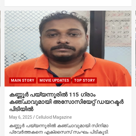
MAIN STORY
MOVIE UPDATES
TOP STORY
കണ്ണൂര്‍ പയ്യന്നൂരിൽ 115 ഗ്രാം
കഞ്ചാവുമായി അസോസിയേറ്റ് ഡയറക്ടർ
പിടിയിൽ
May 6, 2025
Celluloid Magazine
കണ്ണൂര്‍ പയ്യന്നൂരിൽ കഞ്ചാവുമായി സിനിമാ
പ്രവര്‍ത്തകനെ എക്സൈസ് സംഘം പിടികൂടി.