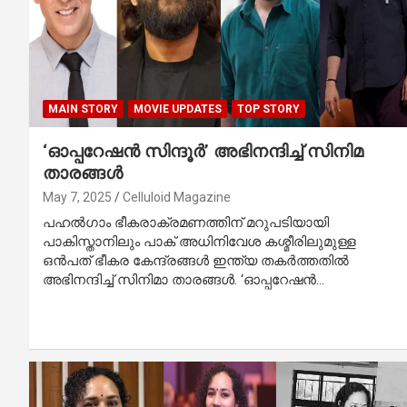
MAIN STORY
MOVIE UPDATES
TOP STORY
‘ഓപ്പറേഷൻ സിന്ദൂര്‍’ അഭിനന്ദിച്ച് സിനിമ
താരങ്ങൾ
May 7, 2025
Celluloid Magazine
പഹല്‍ഗാം ഭീകരാക്രമണത്തിന് മറുപടിയായി
പാകിസ്താനിലും പാക് അധിനിവേശ കശ്മീരിലുമുള്ള
ഒൻപത് ഭീകര കേന്ദ്രങ്ങൾ ഇന്ത്യ തകർത്തതിൽ
അഭിനന്ദിച്ച് സിനിമാ താരങ്ങൾ. ‘ഓപ്പറേഷൻ…