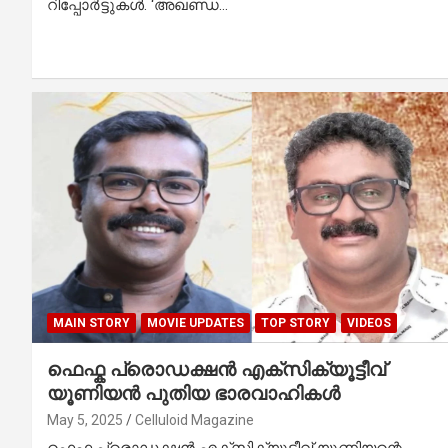
റിപ്പോർട്ടുകൾ. ‘അഖണ്ഡ…
MAIN STORY
MOVIE UPDATES
TOP STORY
VIDEOS
ഫെഫ്ക പ്രൊഡക്ഷൻ എക്സിക്യൂട്ടീവ്
യൂണിയൻ പുതിയ ഭാരവാഹികൾ
May 5, 2025
Celluloid Magazine
ഫെഫ്ക പ്രൊഡക്ഷൻ എക്സിക്യൂട്ടീവ് യൂണിയന്റെ