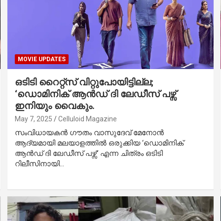
MOVIE UPDATES
ഒടിടി റൈറ്റ്സ് വിറ്റുപോയിട്ടില്ല;
‘ഡൊമിനിക് ആൻഡ് ദി ലേഡീസ് പഴ്സ്
ഇനിയും വൈകും.
May 7, 2025
Celluloid Magazine
സംവിധായകൻ ഗൗതം വാസുദേവ് മേനോൻ
ആദ്യമായി മലയാളത്തിൽ ഒരുക്കിയ ‘ഡൊമിനിക്
ആൻഡ് ദി ലേഡീസ് പഴ്സ്’ എന്ന ചിത്രം ഒടിടി
റിലീസിനായി…