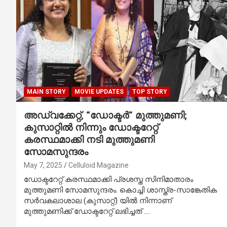
MAIN STORY
MOVIE UPDATES
TOP STORY
അഡ്വക്കേറ്റ്, “ഡോക്ടർ” മുത്തുമണി;
കുസാറ്റിൽ നിന്നും ഡോക്ടറേറ്റ്
കരസ്ഥമാക്കി നടി മുത്തുമണി
സോമസുന്ദരം
May 7, 2025
Celluloid Magazine
ഡോക്ടറേറ്റ് കരസ്ഥമാക്കി പ്രശസ്ത സിനിമാതാരം
മുത്തുമണി സോമസുന്ദരം. കൊച്ചി ശാസ്ത്ര-സാങ്കേതിക
സര്‍വകലാശാല (കുസാറ്റ്) യിൽ നിന്നാണ്
മുത്തുമണിക്ക് ഡോക്ടറേറ്റ് ലഭിച്ചത് .…