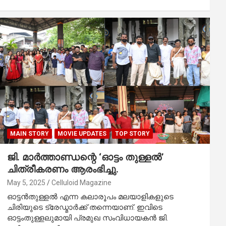
MAIN STORY
MOVIE UPDATES
TOP STORY
ജി. മാർത്താണ്ഡന്റെ ‘ഓട്ടം തുള്ളൽ’
ചിത്രീകരണം ആരംഭിച്ചു.
May 5, 2025
Celluloid Magazine
ഓട്ടൻതുള്ളൽ എന്ന കലാരൂപം മലയാളികളുടെ
ചിരിയുടെ ട്രേഡ്മാർക്ക് തന്നെയാണ്. ഇവിടെ
ഓട്ടംതുള്ളലുമായി പ്രമുഖ സംവിധായകൻ ജി.