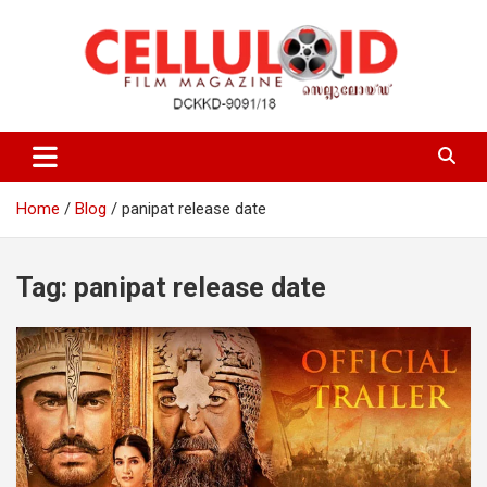
Skip
to
content
Film Magazine
celluloid
Home
Blog
panipat release date
Tag:
panipat release date