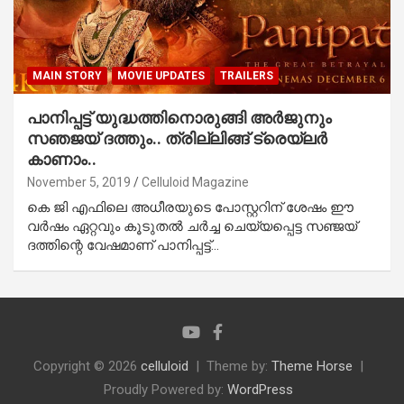
MAIN STORY
MOVIE UPDATES
TRAILERS
പാനിപ്പട്ട് യുദ്ധത്തിനൊരുങ്ങി അര്‍ജുനും
സഞജയ് ദത്തും.. ത്രില്ലിങ്ങ് ട്രെയ്‌ലര്‍
കാണാം..
November 5, 2019
Celluloid Magazine
കെ ജി എഫിലെ അധീരയുടെ പോസ്റ്ററിന് ശേഷം ഈ
വര്‍ഷം ഏറ്റവും കൂടുതല്‍ ചര്‍ച്ച ചെയ്യപ്പെട്ട സഞ്ജയ്
ദത്തിന്റെ വേഷമാണ് പാനിപ്പട്ട്…
Copyright © 2026
celluloid
Theme by:
Theme Horse
Proudly Powered by:
WordPress