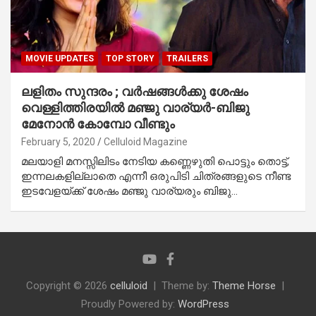
MOVIE UPDATES
TOP STORY
TRAILERS
ലളിതം സുന്ദരം ; വര്‍ഷങ്ങള്‍ക്കു ശേഷം
വെള്ളിത്തിരയില്‍ മഞ്ജു വാര്യര്‍-ബിജു
മേനോന്‍ കോമ്പോ വീണ്ടും
February 5, 2020
Celluloid Magazine
മലയാളി മനസ്സിലിടം നേടിയ കണ്ണെഴുതി പൊട്ടും തൊട്ട്,
ഇന്നലകളില്ലാതെ എന്നീ ഒരുപിടി ചിത്രങ്ങളുടെ നീണ്ട
ഇടവേളയ്ക്ക് ശേഷം മഞ്ജു വാര്യരും ബിജു…
Copyright © 2026
celluloid
Theme by:
Theme Horse
Proudly Powered by:
WordPress