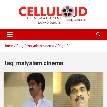
Skip
to
content
Film Magazine
celluloid
Home
Blog
malyalam cinema
Page 2
Tag:
malyalam cinema