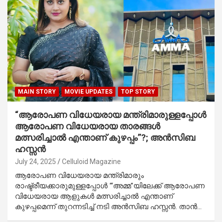
MAIN STORY
MOVIE UPDATES
TOP STORY
“ആരോപണ വിധേയരായ മന്ത്രിമാരുള്ളപ്പോൾ
ആരോപണ വിധേയരായ താരങ്ങൾ
മത്സരിച്ചാൽ എന്താണ് കുഴപ്പം”?; അൻസിബ
ഹസ്സൻ
July 24, 2025
Celluloid Magazine
ആരോപണ വിധേയരായ മന്ത്രിമാരും
രാഷ്ട്രീയക്കാരുമുള്ളപ്പോൾ “‘അമ്മ”യിലേക്ക് ആരോപണ
വിധേയരായ ആളുകൾ മത്സരിച്ചാൽ എന്താണ്
കുഴപ്പമെന്ന് തുറന്നടിച്ച് നടി അൻസിബ ഹസ്സൻ. താൻ…