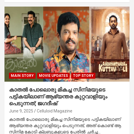
MAIN STORY
MOVIE UPDATES
TOP STORY
കാതൽ പോലൊരു മികച്ച സിനിമയുടെ
പട്ടികയിലാണ് ആഭ്യന്തര കുറ്റവാളിയും
പെടുന്നത്; ജഗദീഷ്
June 9, 2025
Celluloid Magazine
കാതൽ പോലൊരു മികച്ച സിനിമയുടെ പട്ടികയിലാണ്
ആഭ്യന്തര കുറ്റവാളിയും പെടുന്നത്, അത് കൊണ്ട് ആ
സിനിമ കോടി ക്ലബുകളുടെ പേരിൽ ചർച്ച…