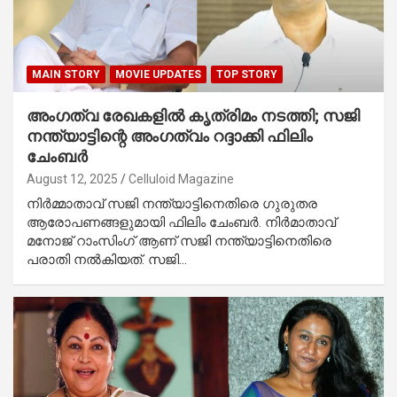
MAIN STORY
MOVIE UPDATES
TOP STORY
അംഗത്വ രേഖകളിൽ കൃത്രിമം നടത്തി; സജി
നന്ത്യാട്ടിന്റെ അംഗത്വം റദ്ദാക്കി ഫിലിം
ചേംബർ
August 12, 2025
Celluloid Magazine
നിർമ്മാതാവ് സജി നന്ത്യാട്ടിനെതിരെ ഗുരുതര
ആരോപണങ്ങളുമായി ഫിലിം ചേംബർ. നിർമാതാവ്
മനോജ്‌ റാംസിംഗ് ആണ് സജി നന്ത്യാട്ടിനെതിരെ
പരാതി നൽകിയത്. സജി…