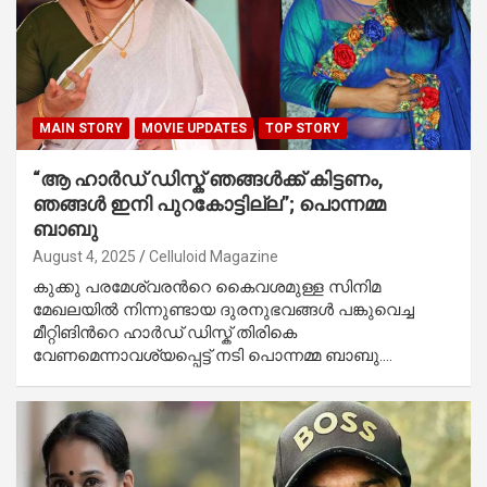
MAIN STORY
MOVIE UPDATES
TOP STORY
“ആ ഹാർഡ് ഡിസ്ക് ഞങ്ങൾക്ക് കിട്ടണം,
ഞങ്ങൾ ഇനി പുറകോട്ടില്ല”; പൊന്നമ്മ
ബാബു
August 4, 2025
Celluloid Magazine
കുക്കു പരമേശ്വരന്‍റെ കെെവശമുള്ള സിനിമ
മേഖലയിൽ നിന്നുണ്ടായ ദുരനുഭവങ്ങൾ പങ്കുവെച്ച
മീറ്റിങിന്‍റെ ഹാര്‍ഡ് ഡിസ്ക് തിരികെ
വേണമെന്നാവശ്യപ്പെട്ട് നടി പൊന്നമ്മ ബാബു.…