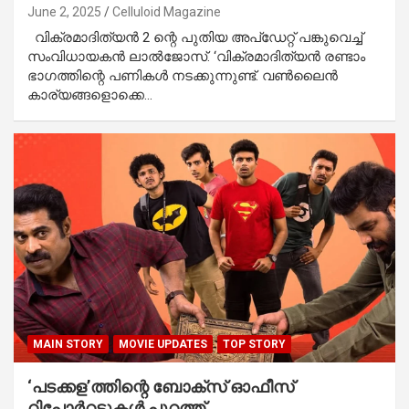
June 2, 2025
Celluloid Magazine
വിക്രമാദിത്യൻ 2 ന്റെ പുതിയ അപ്ഡേറ്റ് പങ്കുവെച്ച്
സംവിധായകൻ ലാൽജോസ്. ‘വിക്രമാദിത്യൻ രണ്ടാം
ഭാ​ഗത്തിന്റെ പണികൾ നടക്കുന്നുണ്ട്. വൺലൈൻ
കാര്യങ്ങളൊക്കെ…
MAIN STORY
MOVIE UPDATES
TOP STORY
‘പടക്കള’ത്തിന്റെ ബോക്സ് ഓഫീസ്
റിപ്പോർറട്ടുകൾ പുറത്ത്