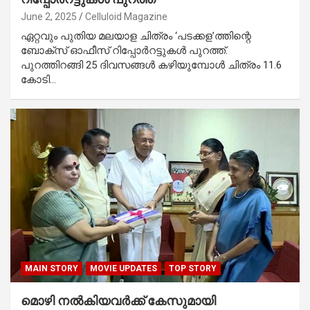
June 2, 2025
Celluloid Magazine
ഏറ്റവും പുതിയ മലയാള ചിത്രം ‘പടക്കള’ത്തിന്റെ
ബോക്സ് ഓഫീസ് റിപ്പോർറട്ടുകൾ പുറത്ത്.
പുറത്തിറങ്ങി 25 ദിവസങ്ങൾ കഴിയുമ്പോൾ ചിത്രം 11.6
കോടി…
MAIN STORY
MOVIE UPDATES
TOP STORY
മൊഴി നൽകിയവർക്ക് കേസുമായി