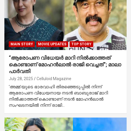
MAIN STORY
MOVIE UPDATES
TOP STORY
“ആരോപണ വിധേയർ മാറി നിൽക്കാത്തത്
കൊണ്ടാണ് മോഹൻലാൽ രാജി വെച്ചത്”; മാലാ
പാർവതി
July 28, 2025
Celluloid Magazine
‘അമ്മ’യുടെ ഭാരവാഹി തിരഞ്ഞെടുപ്പിൽ നിന്ന്
ആരോപണ വിധേയനായ നടൻ ബാബുരാജ് മാറി
നിൽക്കാത്തത് കൊണ്ടാണ് നടൻ മോഹൻലാൽ
സംഘടനയിൽ നിന്ന് രാജി…