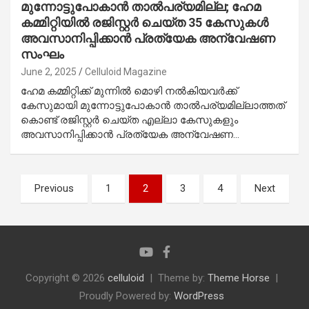
മുന്നോട്ടുപോകാൻ താൽപര്യമില്ല; ഹേമ
കമ്മിറ്റിയിൽ രജിസ്റ്റർ ചെയ്ത 35 കേസുകൾ
അവസാനിപ്പിക്കാൻ പ്രത്യേക അന്വേഷണ
സംഘം
June 2, 2025
Celluloid Magazine
ഹേമ കമ്മിറ്റിക്ക് മുന്നിൽ മൊഴി നൽകിയവർക്ക്
കേസുമായി മുന്നോട്ടുപോകാൻ താൽപര്യമില്ലാത്തത്
കൊണ്ട് രജിസ്റ്റർ ചെയ്ത എല്ലാ കേസുകളും
അവസാനിപ്പിക്കാൻ പ്രത്യേക അന്വേഷണ…
Posts
Previous
1
2
3
4
Next
pagination
Copyright © 2026
celluloid
Theme by:
Theme Horse
Proudly Powered by:
WordPress