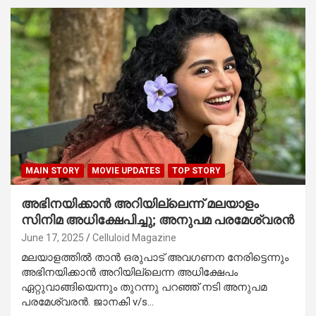
MAIN STORY
MOVIE UPDATES
TOP STORY
അഭിനയിക്കാൻ അറിയില്ലെന്ന് മലയാളം
സിനിമ അധിക്ഷേപിച്ചു; അനുപമ പരമേശ്വരൻ
June 17, 2025
Celluloid Magazine
മലയാളത്തില്‍ താന്‍ ഒരുപാട് അവഗണന നേരിട്ടെന്നും
അഭിനയിക്കാന്‍ അറിയില്ലെന്ന അധിക്ഷേപം
ഏറ്റുവാങ്ങിയെന്നും തുറന്നു പറഞ്ഞ് നടി അനുപമ
പരമേശ്വരൻ. ജാനകി v/s…