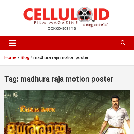
Skip
to
content
Film Magazine
celluloid
Home
Blog
madhura raja motion poster
Tag:
madhura raja motion poster