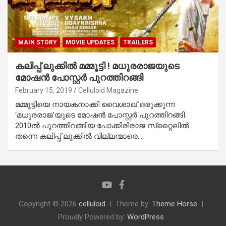
MAIN STORY
MOVIE UPDATES
TRAILERS
കലിപ്പ് ലുക്കില്‍ മമ്മൂട്ടി ! മധുരരാജയുടെ
മോഷന്‍ പോസ്റ്റര്‍ പുറത്തിറങ്ങി
February 15, 2019
Celluloid Magazine
മമ്മൂട്ടിയെ നായകനാക്കി വൈശാഖ് ഒരുക്കുന്ന
‘മധുരരാജ’യുടെ മോഷന്‍ പോസ്റ്റര്‍ പുറത്തിറങ്ങി.
2010ല്‍ പുറത്തിറങ്ങിയ പോക്കിരിരാജ സ്‌റ്റൈലില്‍
തന്നെ കലിപ്പ് ലുക്കില്‍ വില്ലന്മാരെ…
Copyright © 2026
celluloid
Theme by:
Theme Horse
Proudly Powered by:
WordPress